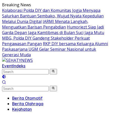
Skip
Breaking News
to
Kolaborasi Polda DIY dan Komunitas Jogja Menyapa
content
Salurkan Bantuan Sembako, Wujud Nyata Kepedulian
Melalui Dunia Digital
IARMI Menata Langkah,
Menguatkan Barisan Pengabdian
Humoriezt Siap Jadi
Garda Depan Jaga Kamtibmas di Bulan Suci
Jaga Mutu
MBG, Polda DIY Gandeng Stakeholder Perkuat
Pengawasan Pangan
RKP DIY bersama Keluarga Alumni
Paskasarjana UGM Gelar Seminar Nasional untuk
Generasi Muda
Event
Indeks
Berita Otomotif
Berita Olahraga
Kejahatan