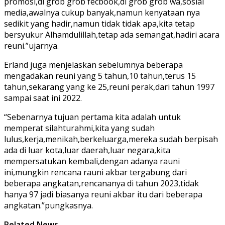
promosi,di grob grob fecbook,di grob grob wa,sosial
media,awalnya cukup banyak,namun kenyataan nya
sedikit yang hadir,namun tidak tidak apa,kita tetap
bersyukur Alhamdulillah,tetap ada semangat,hadiri acara
reuni.”ujarnya.
Erland juga menjelaskan sebelumnya beberapa
mengadakan reuni yang 5 tahun,10 tahun,terus 15
tahun,sekarang yang ke 25,reuni perak,dari tahun 1997
sampai saat ini 2022.
“Sebenarnya tujuan pertama kita adalah untuk
memperat silahturahmi,kita yang sudah
lulus,kerja,menikah,berkeluarga,mereka sudah berpisah
ada di luar kota,luar daerah,luar negara,kita
mempersatukan kembali,dengan adanya rauni
ini,mungkin rencana rauni akbar tergabung dari
beberapa angkatan,rencananya di tahun 2023,tidak
hanya 97 jadi biasanya reuni akbar itu dari beberapa
angkatan.”pungkasnya.
Related News