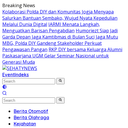
Skip
Breaking News
to
Kolaborasi Polda DIY dan Komunitas Jogja Menyapa
content
Salurkan Bantuan Sembako, Wujud Nyata Kepedulian
Melalui Dunia Digital
IARMI Menata Langkah,
Menguatkan Barisan Pengabdian
Humoriezt Siap Jadi
Garda Depan Jaga Kamtibmas di Bulan Suci
Jaga Mutu
MBG, Polda DIY Gandeng Stakeholder Perkuat
Pengawasan Pangan
RKP DIY bersama Keluarga Alumni
Paskasarjana UGM Gelar Seminar Nasional untuk
Generasi Muda
Event
Indeks
Berita Otomotif
Berita Olahraga
Kejahatan