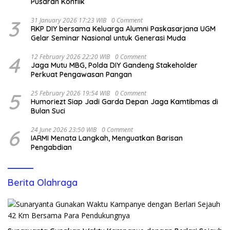
Pusaran Konflik
3
31 January 2026 17:23 WIB
0 Comment
RKP DIY bersama Keluarga Alumni Paskasarjana UGM
Gelar Seminar Nasional untuk Generasi Muda
4
12 February 2026 22:20 WIB
0 Comment
Jaga Mutu MBG, Polda DIY Gandeng Stakeholder
Perkuat Pengawasan Pangan
5
25 February 2026 19:54 WIB
0 Comment
Humoriezt Siap Jadi Garda Depan Jaga Kamtibmas di
Bulan Suci
6
24 June 2026 23:50 WIB
0 Comment
IARMI Menata Langkah, Menguatkan Barisan
Pengabdian
Berita Olahraga