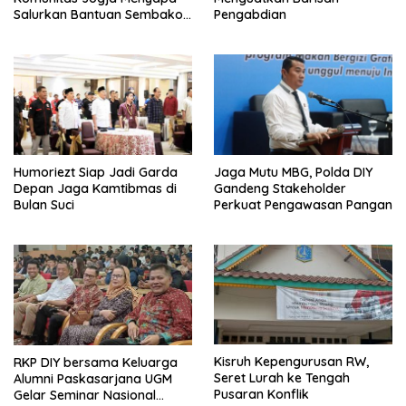
Salurkan Bantuan Sembako,
Pengabdian
Wujud Nyata Kepedulian
Melalui Dunia Digital
Humoriezt Siap Jadi Garda
Jaga Mutu MBG, Polda DIY
Depan Jaga Kamtibmas di
Gandeng Stakeholder
Bulan Suci
Perkuat Pengawasan Pangan
Kisruh Kepengurusan RW,
RKP DIY bersama Keluarga
Seret Lurah ke Tengah
Alumni Paskasarjana UGM
Pusaran Konflik
Gelar Seminar Nasional