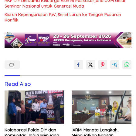
RKP DIY bersama Keluarga Alumni Paskasarjana UGM Gelar
Seminar Nasional untuk Generasi Muda
Kisruh Kepengurusan RW, Seret Lurah ke Tengah Pusaran
Konflik
Read Also
Kolaborasi Polda DIY dan
IARMI Menata Langkah,
Komunitas Jogja Menyapa
Menguatkan Barisan