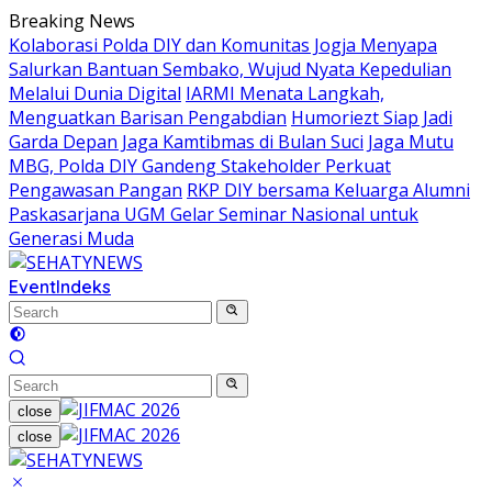
Skip
Breaking News
to
Kolaborasi Polda DIY dan Komunitas Jogja Menyapa
content
Salurkan Bantuan Sembako, Wujud Nyata Kepedulian
Melalui Dunia Digital
IARMI Menata Langkah,
Menguatkan Barisan Pengabdian
Humoriezt Siap Jadi
Garda Depan Jaga Kamtibmas di Bulan Suci
Jaga Mutu
MBG, Polda DIY Gandeng Stakeholder Perkuat
Pengawasan Pangan
RKP DIY bersama Keluarga Alumni
Paskasarjana UGM Gelar Seminar Nasional untuk
Generasi Muda
Event
Indeks
close
close