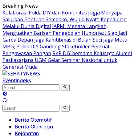
Skip
Breaking News
to
Kolaborasi Polda DIY dan Komunitas Jogja Menyapa
content
Salurkan Bantuan Sembako, Wujud Nyata Kepedulian
Melalui Dunia Digital
IARMI Menata Langkah,
Menguatkan Barisan Pengabdian
Humoriezt Siap Jadi
Garda Depan Jaga Kamtibmas di Bulan Suci
Jaga Mutu
MBG, Polda DIY Gandeng Stakeholder Perkuat
Pengawasan Pangan
RKP DIY bersama Keluarga Alumni
Paskasarjana UGM Gelar Seminar Nasional untuk
Generasi Muda
Event
Indeks
Berita Otomotif
Berita Olahraga
Kejahatan