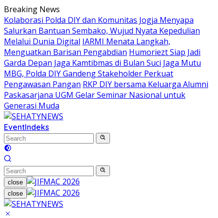
Skip
Breaking News
to
Kolaborasi Polda DIY dan Komunitas Jogja Menyapa
content
Salurkan Bantuan Sembako, Wujud Nyata Kepedulian
Melalui Dunia Digital
IARMI Menata Langkah,
Menguatkan Barisan Pengabdian
Humoriezt Siap Jadi
Garda Depan Jaga Kamtibmas di Bulan Suci
Jaga Mutu
MBG, Polda DIY Gandeng Stakeholder Perkuat
Pengawasan Pangan
RKP DIY bersama Keluarga Alumni
Paskasarjana UGM Gelar Seminar Nasional untuk
Generasi Muda
Event
Indeks
close
close