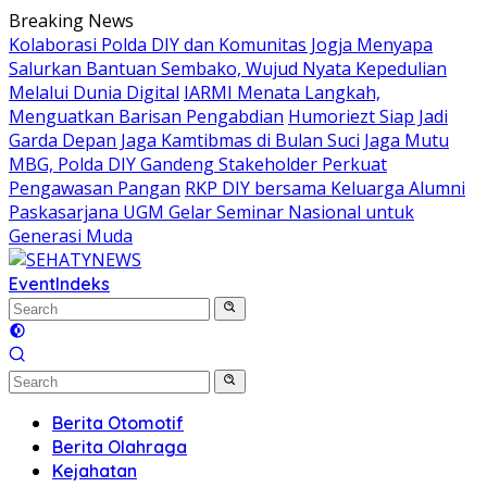
Skip
Breaking News
to
Kolaborasi Polda DIY dan Komunitas Jogja Menyapa
content
Salurkan Bantuan Sembako, Wujud Nyata Kepedulian
Melalui Dunia Digital
IARMI Menata Langkah,
Menguatkan Barisan Pengabdian
Humoriezt Siap Jadi
Garda Depan Jaga Kamtibmas di Bulan Suci
Jaga Mutu
MBG, Polda DIY Gandeng Stakeholder Perkuat
Pengawasan Pangan
RKP DIY bersama Keluarga Alumni
Paskasarjana UGM Gelar Seminar Nasional untuk
Generasi Muda
Event
Indeks
Berita Otomotif
Berita Olahraga
Kejahatan