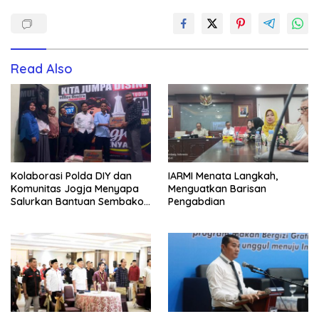
Read Also
Kolaborasi Polda DIY dan
IARMI Menata Langkah,
Komunitas Jogja Menyapa
Menguatkan Barisan
Salurkan Bantuan Sembako,
Pengabdian
Wujud Nyata Kepedulian
Melalui Dunia Digital