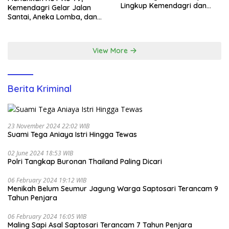
Lingkup Kemendagri dan
Kemendagri Gelar Jalan
BNPP
Santai, Aneka Lomba, dan
Santunan Yatim di EcoPark
Ancol
View More
Berita Kriminal
23 November 2024 22:02 WIB
Suami Tega Aniaya Istri Hingga Tewas
02 June 2024 18:53 WIB
Polri Tangkap Buronan Thailand Paling Dicari
06 February 2024 19:12 WIB
Menikah Belum Seumur Jagung Warga Saptosari Terancam 9
Tahun Penjara
06 February 2024 16:05 WIB
Maling Sapi Asal Saptosari Terancam 7 Tahun Penjara