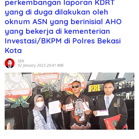
perkembangan laporan KDRT
yang di duga dilakukan oleh
oknum ASN yang berinisial AHO
yang bekerja di kementerian
Investasi/BKPM di Polres Bekasi
Kota
SEN
02 January 2023 20:41 WIB