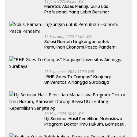
19 June 2025 03:25 WIB
Meretas Akses Menuju Juru Las
Profesional Yang Lebih Bersinar
16 February 2025 11:02 WIB
Solusi Ramah Lingkungan untuk
Pemulihan Ekonomi Pasca Pandemi
25 September 2024 17:50 WIB
“BHP Goes To Campus” Kunjungi
Universitas Airlangga Surabaya
30 May 2024 18:52 WIB
Uji Seminar Hasil Penelitian Mahasiswa
Program Doktor Ilmu Hukum, Bamsoet
Dorong Revisi UU Tentang Kepemilikan
Senjata Api