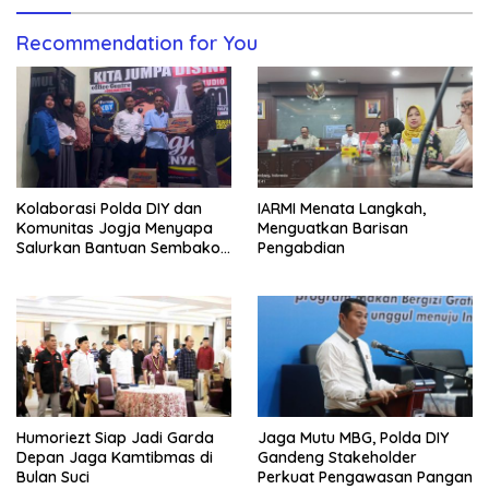
Recommendation for You
Kolaborasi Polda DIY dan
IARMI Menata Langkah,
Komunitas Jogja Menyapa
Menguatkan Barisan
Salurkan Bantuan Sembako,
Pengabdian
Wujud Nyata Kepedulian
Melalui Dunia Digital
Humoriezt Siap Jadi Garda
Jaga Mutu MBG, Polda DIY
Depan Jaga Kamtibmas di
Gandeng Stakeholder
Bulan Suci
Perkuat Pengawasan Pangan