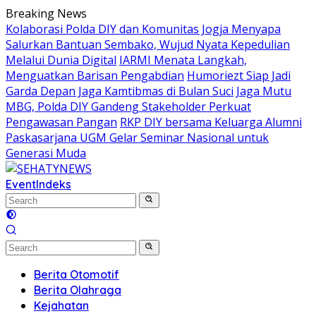
Skip
Breaking News
to
Kolaborasi Polda DIY dan Komunitas Jogja Menyapa
content
Salurkan Bantuan Sembako, Wujud Nyata Kepedulian
Melalui Dunia Digital
IARMI Menata Langkah,
Menguatkan Barisan Pengabdian
Humoriezt Siap Jadi
Garda Depan Jaga Kamtibmas di Bulan Suci
Jaga Mutu
MBG, Polda DIY Gandeng Stakeholder Perkuat
Pengawasan Pangan
RKP DIY bersama Keluarga Alumni
Paskasarjana UGM Gelar Seminar Nasional untuk
Generasi Muda
Event
Indeks
Berita Otomotif
Berita Olahraga
Kejahatan