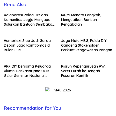
Read Also
Kolaborasi Polda DIY dan
IARMI Menata Langkah,
Komunitas Jogja Menyapa
Menguatkan Barisan
Salurkan Bantuan Sembako,
Pengabdian
Wujud Nyata Kepedulian
Melalui Dunia Digital
Humoriezt Siap Jadi Garda
Jaga Mutu MBG, Polda DIY
Depan Jaga Kamtibmas di
Gandeng Stakeholder
Bulan Suci
Perkuat Pengawasan Pangan
RKP DIY bersama Keluarga
Kisruh Kepengurusan RW,
Alumni Paskasarjana UGM
Seret Lurah ke Tengah
Gelar Seminar Nasional
Pusaran Konflik
untuk Generasi Muda
Recommendation for You