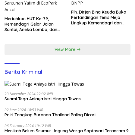
Plh. Dirjen Bina Keuda Buka
Pertandingan Tenis Meja
Meriahkan HUT Ke-79,
Lingkup Kemendagri dan
Kemendagri Gelar Jalan
BNPP
Santai, Aneka Lomba, dan
Santunan Yatim di EcoPark
Ancol
View More
Berita Kriminal
23 November 2024 22:02 WIB
Suami Tega Aniaya Istri Hingga Tewas
02 June 2024 18:53 WIB
Polri Tangkap Buronan Thailand Paling Dicari
06 February 2024 19:12 WIB
Menikah Belum Seumur Jagung Warga Saptosari Terancam 9