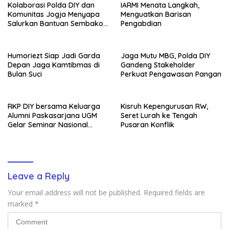
Kolaborasi Polda DIY dan
IARMI Menata Langkah,
Komunitas Jogja Menyapa
Menguatkan Barisan
Salurkan Bantuan Sembako,
Pengabdian
Wujud Nyata Kepedulian
Melalui Dunia Digital
Humoriezt Siap Jadi Garda
Jaga Mutu MBG, Polda DIY
Depan Jaga Kamtibmas di
Gandeng Stakeholder
Bulan Suci
Perkuat Pengawasan Pangan
RKP DIY bersama Keluarga
Kisruh Kepengurusan RW,
Alumni Paskasarjana UGM
Seret Lurah ke Tengah
Gelar Seminar Nasional
Pusaran Konflik
untuk Generasi Muda
Leave a Reply
Your email address will not be published.
Required fields are
marked
*