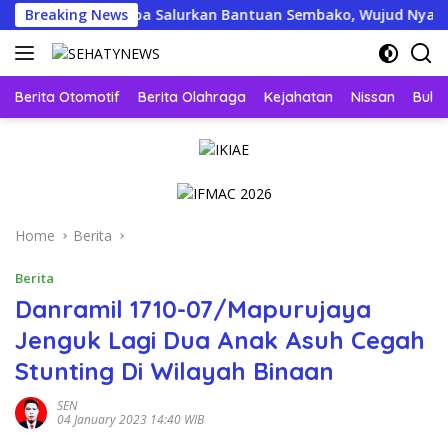
Skip
 Jogja Menyapa Salurkan Bantuan Sembako, Wujud Nyata Kepedul
Breaking News
to
content
Berita Otomotif
Berita Olahraga
Kejahatan
Nissan
Bulut
Home
Berita
Berita
Danramil 1710-07/Mapurujaya
Jenguk Lagi Dua Anak Asuh Cegah
Stunting Di Wilayah Binaan
SEN
04 January 2023 14:40 WIB