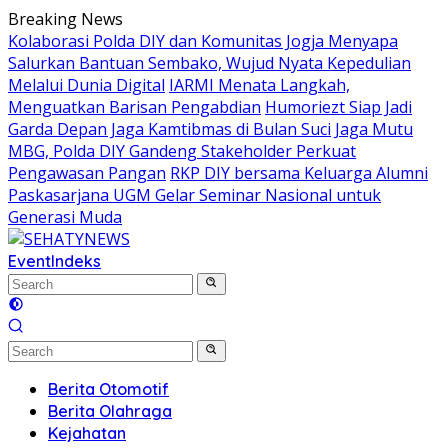
Skip
Breaking News
to
Kolaborasi Polda DIY dan Komunitas Jogja Menyapa
content
Salurkan Bantuan Sembako, Wujud Nyata Kepedulian
Melalui Dunia Digital
IARMI Menata Langkah,
Menguatkan Barisan Pengabdian
Humoriezt Siap Jadi
Garda Depan Jaga Kamtibmas di Bulan Suci
Jaga Mutu
MBG, Polda DIY Gandeng Stakeholder Perkuat
Pengawasan Pangan
RKP DIY bersama Keluarga Alumni
Paskasarjana UGM Gelar Seminar Nasional untuk
Generasi Muda
Event
Indeks
Berita Otomotif
Berita Olahraga
Kejahatan