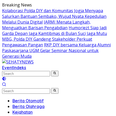
Skip
Breaking News
to
Kolaborasi Polda DIY dan Komunitas Jogja Menyapa
content
Salurkan Bantuan Sembako, Wujud Nyata Kepedulian
Melalui Dunia Digital
IARMI Menata Langkah,
Menguatkan Barisan Pengabdian
Humoriezt Siap Jadi
Garda Depan Jaga Kamtibmas di Bulan Suci
Jaga Mutu
MBG, Polda DIY Gandeng Stakeholder Perkuat
Pengawasan Pangan
RKP DIY bersama Keluarga Alumni
Paskasarjana UGM Gelar Seminar Nasional untuk
Generasi Muda
Event
Indeks
Berita Otomotif
Berita Olahraga
Kejahatan