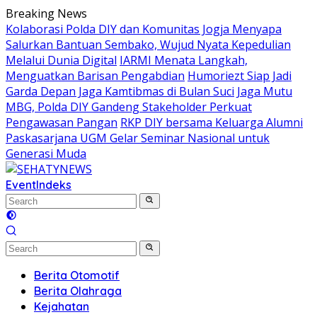
Skip
Breaking News
to
Kolaborasi Polda DIY dan Komunitas Jogja Menyapa
content
Salurkan Bantuan Sembako, Wujud Nyata Kepedulian
Melalui Dunia Digital
IARMI Menata Langkah,
Menguatkan Barisan Pengabdian
Humoriezt Siap Jadi
Garda Depan Jaga Kamtibmas di Bulan Suci
Jaga Mutu
MBG, Polda DIY Gandeng Stakeholder Perkuat
Pengawasan Pangan
RKP DIY bersama Keluarga Alumni
Paskasarjana UGM Gelar Seminar Nasional untuk
Generasi Muda
Event
Indeks
Berita Otomotif
Berita Olahraga
Kejahatan