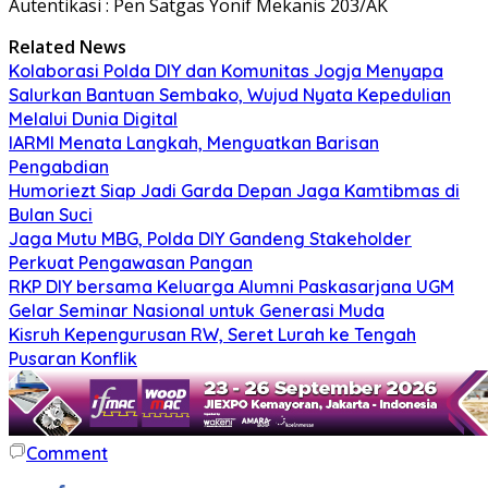
Autentikasi : Pen Satgas Yonif Mekanis 203/AK
Related News
Kolaborasi Polda DIY dan Komunitas Jogja Menyapa
Salurkan Bantuan Sembako, Wujud Nyata Kepedulian
Melalui Dunia Digital
IARMI Menata Langkah, Menguatkan Barisan
Pengabdian
Humoriezt Siap Jadi Garda Depan Jaga Kamtibmas di
Bulan Suci
Jaga Mutu MBG, Polda DIY Gandeng Stakeholder
Perkuat Pengawasan Pangan
RKP DIY bersama Keluarga Alumni Paskasarjana UGM
Gelar Seminar Nasional untuk Generasi Muda
Kisruh Kepengurusan RW, Seret Lurah ke Tengah
Pusaran Konflik
Comment