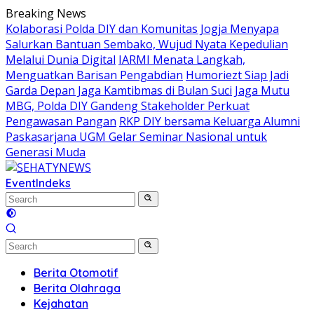
Skip
Breaking News
to
Kolaborasi Polda DIY dan Komunitas Jogja Menyapa
content
Salurkan Bantuan Sembako, Wujud Nyata Kepedulian
Melalui Dunia Digital
IARMI Menata Langkah,
Menguatkan Barisan Pengabdian
Humoriezt Siap Jadi
Garda Depan Jaga Kamtibmas di Bulan Suci
Jaga Mutu
MBG, Polda DIY Gandeng Stakeholder Perkuat
Pengawasan Pangan
RKP DIY bersama Keluarga Alumni
Paskasarjana UGM Gelar Seminar Nasional untuk
Generasi Muda
Event
Indeks
Berita Otomotif
Berita Olahraga
Kejahatan