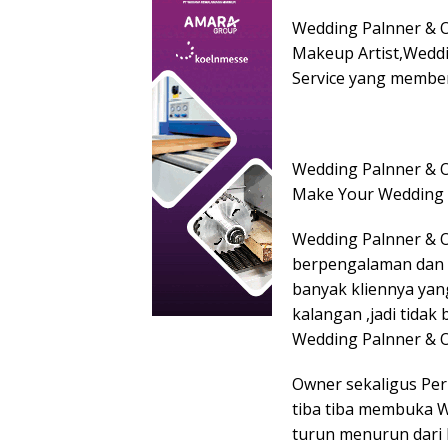
Wedding Palnner & Or
Makeup Artist,Wedd
Service yang member
Wedding Palnner & O
Make Your Wedding
Wedding Palnner & 
berpengalaman dan 
banyak kliennya yan
kalangan ,jadi tidak 
Wedding Palnner & O
Owner sekaligus Peri
tiba tiba membuka W
turun menurun dari K