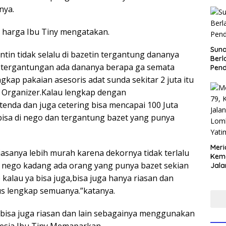
nya.
g harga Ibu Tiny mengatakan.
Sun
tin tidak selalu di bazetin tergantung dananya
Berl
 tergantungan ada dananya berapa ga semata
Pen
ngkap pakaian asesoris adat sunda sekitar 2 juta itu
 Organizer.Kalau lengkap dengan
tenda dan juga cetering bisa mencapai 100 Juta
 bisa di nego dan tergantung bazet yang punya
Meri
biasanya lebih murah karena dekornya tidak terlalu
Keme
sa nego kadang ada orang yang punya bazet sekian
Jala
Lom
kalau ya bisa juga,bisa juga hanya riasan dan
Yati
us lengkap semuanya.”katanya.
Anco
 bisa juga riasan dan lain sebagainya menggunakan
nesia,Ibu Tiny Memaparkan.