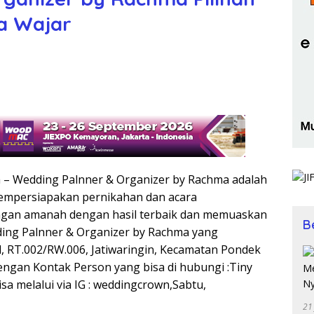
a Wajar
a – Wedding Palnner & Organizer by Rachma adalah
empersiapakan pernikahan dan acara
engan amanah dengan hasil terbaik dan memuaskan
B
ing Palnner & Organizer by Rachma yang
ial, RT.002/RW.006, Jatiwaringin, Kecamatan Pondek
engan Kontak Person yang bisa di hubungi :Tiny
sa melalui via IG : weddingcrown,Sabtu,
21