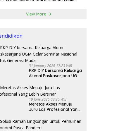
esional
View More
endidikan
31 January 2026 17:23 WIB
RKP DIY bersama Keluarga
Alumni Paskasarjana UGM
Gelar Seminar Nasional
untuk Generasi Muda
19 June 2025 03:25 WIB
Meretas Akses Menuju
Juru Las Profesional Yang
Lebih Bersinar