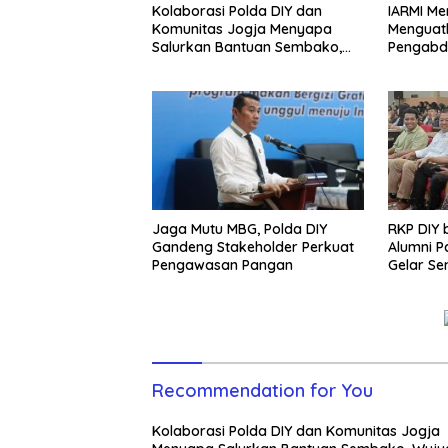
Kolaborasi Polda DIY dan
IARMI Me
Komunitas Jogja Menyapa
Menguat
Salurkan Bantuan Sembako,
Pengabd
Wujud Nyata Kepedulian
Melalui Dunia Digital
Jaga Mutu MBG, Polda DIY
RKP DIY
Gandeng Stakeholder Perkuat
Alumni 
Pengawasan Pangan
Gelar Se
Generas
Recommendation for You
Kolaborasi Polda DIY dan Komunitas Jogja