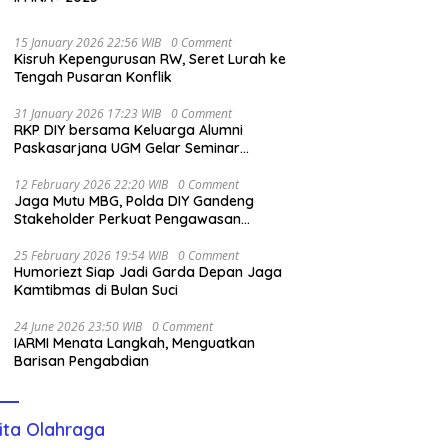
15 January 2026 22:56 WIB
0 Comment
Kisruh Kepengurusan RW, Seret Lurah ke
Tengah Pusaran Konflik
31 January 2026 17:23 WIB
0 Comment
RKP DIY bersama Keluarga Alumni
Paskasarjana UGM Gelar Seminar
Nasional untuk Generasi Muda
12 February 2026 22:20 WIB
0 Comment
Jaga Mutu MBG, Polda DIY Gandeng
Stakeholder Perkuat Pengawasan
Pangan
25 February 2026 19:54 WIB
0 Comment
Humoriezt Siap Jadi Garda Depan Jaga
Kamtibmas di Bulan Suci
24 June 2026 23:50 WIB
0 Comment
IARMI Menata Langkah, Menguatkan
Barisan Pengabdian
ita Olahraga