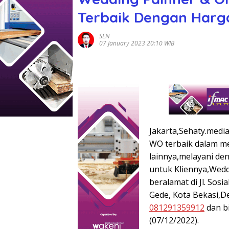
Terbaik Dengan Harg
SEN
07 January 2023 20:10 WIB
Jakarta,Sehaty.medi
WO terbaik dalam m
lainnya,melayani d
untuk Kliennya,Wedd
beralamat di Jl. Sos
Gede, Kota Bekasi,D
081291359912
dan bi
(07/12/2022).