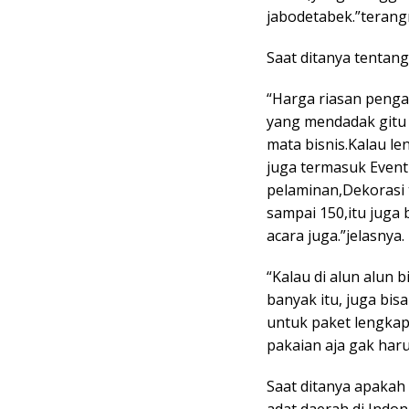
jabodetabek.”terang
Saat ditanya tentan
“Harga riasan pengan
yang mendadak gitu
mata bisnis.Kalau le
juga termasuk Event
pelaminan,Dekorasi 
sampai 150,itu juga
acara juga.”jelasnya.
“Kalau di alun alun 
banyak itu, juga bi
untuk paket lengkap 
pakaian aja gak har
Saat ditanya apakah
adat daerah di Indo