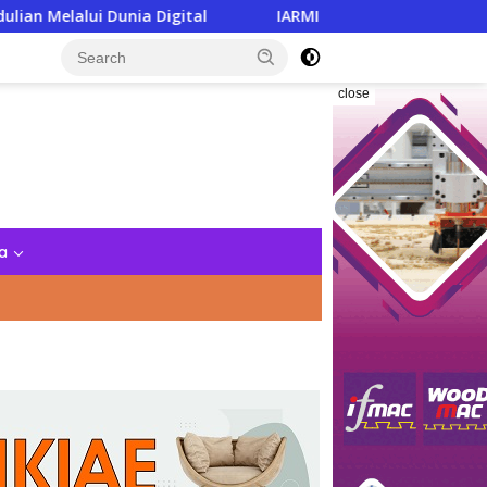
ia Digital
IARMI Menata Langkah, Menguatkan Barisa
close
a