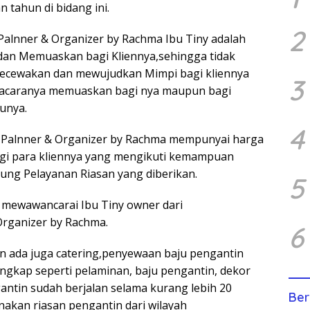
n tahun di bidang ini.
2
alnner & Organizer by Rachma Ibu Tiny adalah
dan Memuaskan bagi Kliennya,sehingga tidak
cewakan dan mewujudkan Mimpi bagi kliennya
3
acaranya memuaskan bagi nya maupun bagi
unya.
4
 Palnner & Organizer by Rachma mempunyai harga
bagi para kliennya yang mengikuti kemampuan
tung Pelayanan Riasan yang diberikan.
5
 mewawancarai Ibu Tiny owner dari
rganizer by Rachma.
6
tin ada juga catering,penyewaan baju pengantin
engkap seperti pelaminan, baju pengantin, dekor
antin sudah berjalan selama kurang lebih 20
Ber
kan riasan pengantin dari wilayah