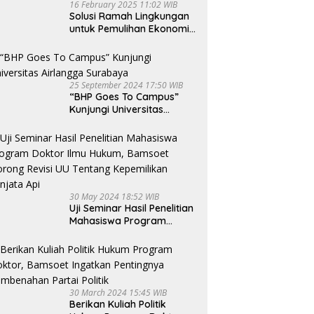
16 February 2025 11:02 WIB
Solusi Ramah Lingkungan
untuk Pemulihan Ekonomi
Pasca Pandemi
25 September 2024 17:50 WIB
“BHP Goes To Campus”
Kunjungi Universitas
Airlangga Surabaya
30 May 2024 18:52 WIB
Uji Seminar Hasil Penelitian
Mahasiswa Program
Doktor Ilmu Hukum,
Bamsoet Dorong Revisi UU
Tentang Kepemilikan
Senjata Api
30 March 2024 15:45 WIB
Berikan Kuliah Politik