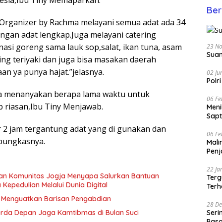
Ber
Organizer by Rachma melayani semua adat ada 34
engan adat lengkap.Juga melayani catering
nasi goreng sama lauk sop,salat, ikan tuna, asam
23 N
Suam
ing teriyaki dan juga bisa masakan daerah
n ya punya hajat.”jelasnya.
02 Ju
Polr
a menanyakan berapa lama waktu untuk
06 Fe
p riasan,Ibu Tiny Menjawab.
Men
Sapt
r 2 jam tergantung adat yang di gunakan dan
06 Fe
”pungkasnya.
Mali
Penj
22 Ja
dan Komunitas Jogja Menyapa Salurkan Bantuan
Terg
epedulian Melalui Dunia Digital
Terh
, Menguatkan Barisan Pengabdian
28 De
arda Depan Jaga Kamtibmas di Bulan Suci
Seri
Pasa