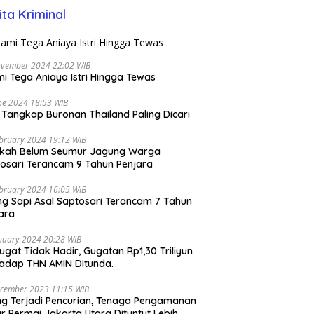
ita Kriminal
ovember 2024 22:02 WIB
i Tega Aniaya Istri Hingga Tewas
ne 2024 18:53 WIB
i Tangkap Buronan Thailand Paling Dicari
bruary 2024 19:12 WIB
ikah Belum Seumur Jagung Warga
osari Terancam 9 Tahun Penjara
bruary 2024 16:05 WIB
ng Sapi Asal Saptosari Terancam 7 Tahun
ara
nuary 2024 20:28 WIB
ugat Tidak Hadir, Gugatan Rp1,30 Triliyun
adap THN AMIN Ditunda.
cember 2023 11:15 WIB
ng Terjadi Pencurian, Tenaga Pengamanan
r Permai Jakarta Utara Dituntut Lebih