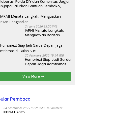
laborasi Polda DIY dan Komunitas Jogja
nyapa Salurkan Bantuan Sembako,
jud Nyata Kepedulian Melalui Dunia
gital
24 June 2026 23:50 WIB
IARMI Menata Langkah,
Menguatkan Barisan
Pengabdian
25 February 2026 19:54 WIB
Humoriezt Siap Jadi Garda
Depan Jaga Kamtibmas di
Bulan Suci
View More
ular Pembaca
04 September 2025 05:26 WIB
0 Comment
IFFINA+ 2025