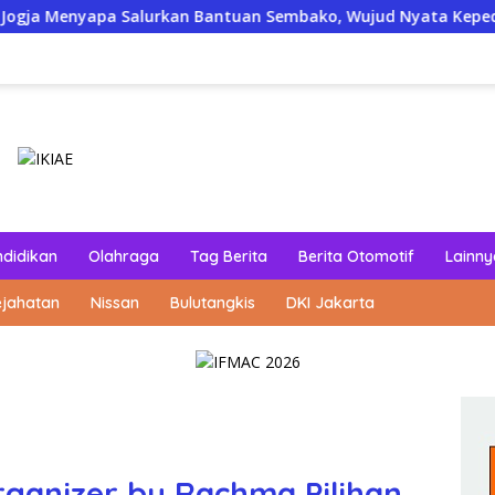
alurkan Bantuan Sembako, Wujud Nyata Kepedulian Melalui Dun
ndidikan
Olahraga
Tag Berita
Berita Otomotif
Lainny
ejahatan
Nissan
Bulutangkis
DKI Jakarta
ganizer by Rachma Pilihan