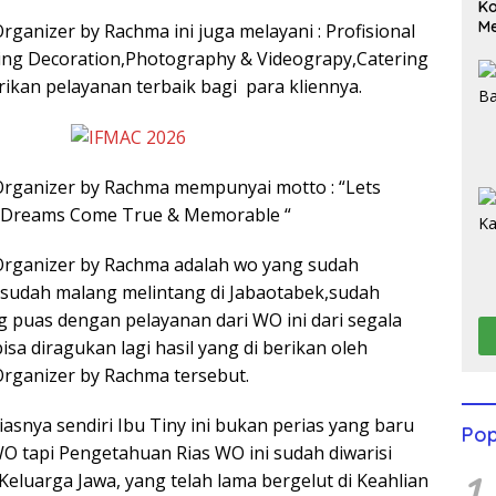
Ko
Me
ganizer by Rachma ini juga melayani : Profisional
Wu
ing Decoration,Photography & Videograpy,Catering
Di
ikan pelayanan terbaik bagi para kliennya.
rganizer by Rachma mempunyai motto : “Lets
 Dreams Come True & Memorable “
Organizer by Rachma adalah wo yang sudah
sudah malang melintang di Jabaotabek,sudah
g puas dengan pelayanan dari WO ini dari segala
bisa diragukan lagi hasil yang di berikan oleh
rganizer by Rachma tersebut.
asnya sendiri Ibu Tiny ini bukan perias yang baru
Pop
O tapi Pengetahuan Rias WO ini sudah diwarisi
1
eluarga Jawa, yang telah lama bergelut di Keahlian