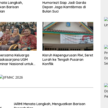
nata Langkah,
Humoriezt Siap Jadi Garda
kan Barisan
Depan Jaga Kamtibmas di
ian
Bulan Suci
 bersama Keluarga
Kisruh Kepengurusan RW, Seret
Paskasarjana UGM
Lurah ke Tengah Pusaran
minar Nasional untuk
Konflik
i Muda
IARMI Menata Langkah, Menguatkan Barisan