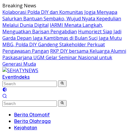
Skip
Breaking News
to
Kolaborasi Polda DIY dan Komunitas Jogja Menyapa
content
Salurkan Bantuan Sembako, Wujud Nyata Kepedulian
Melalui Dunia Digital
IARMI Menata Langkah,
Menguatkan Barisan Pengabdian
Humoriezt Siap Jadi
Garda Depan Jaga Kamtibmas di Bulan Suci
Jaga Mutu
MBG, Polda DIY Gandeng Stakeholder Perkuat
Pengawasan Pangan
RKP DIY bersama Keluarga Alumni
Paskasarjana UGM Gelar Seminar Nasional untuk
Generasi Muda
Event
Indeks
Berita Otomotif
Berita Olahraga
Kejahatan