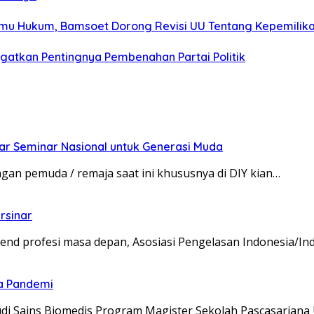
Ilmu Hukum, Bamsoet Dorong Revisi UU Tentang Kepemilika
ngatkan Pentingnya Pembenahan Partai Politik
ar Seminar Nasional untuk Generasi Muda
an pemuda / remaja saat ini khususnya di DIY kian…
rsinar
d profesi masa depan, Asosiasi Pengelasan Indonesia/Ind
a Pandemi
i Sains Biomedis Program Magister Sekolah Pascasarjana 