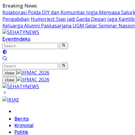
Skip
Breaking News
to
Kolaborasi Polda DIY dan Komunitas Jogja Menyapa Salur
content
Pengabdian
Humoriezt Siap Jadi Garda Depan Jaga Kamtib
Keluarga Alumni Paskasarjana UGM Gelar Seminar Nasion
Event
Indeks
close
close
Home
Berita
Kriminal
Politik