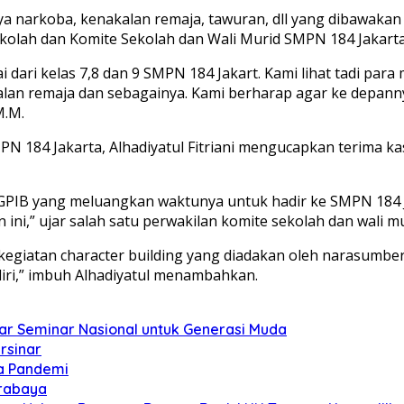
ya narkoba, kenakalan remaja, tawuran, dll yang dibawakan
kolah dan Komite Sekolah dan Wali Murid SMPN 184 Jakarta
ai dari kelas 7,8 dan 9 SMPN 184 Jakart. Kami lihat tadi pa
lan remaja dan sebagainya. Kami berharap agar ke depannya 
M.M.
 184 Jakarta, Alhadiyatul Fitriani mengucapkan terima kas
GPIB yang meluangkan waktunya untuk hadir ke SMPN 184 J
ni,” ujar salah satu perwakilan komite sekolah dan wali m
egiatan character building yang diadakan oleh narasumber i
diri,” imbuh Alhadiyatul menambahkan.
ar Seminar Nasional untuk Generasi Muda
rsinar
a Pandemi
urabaya