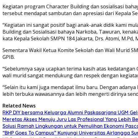
Kegiatan program Character Building dan sosialisasi baha
tersebut mendapat sambutan dan apresiasi dari Kepala Se
“Kegiatan ini sangat positif bagi anak-anak didik kami mul
Building dan Sosialisasi bahaya Narkoba, Tawuran, kenaka
kata Kepala Sekolah SMPN 184 Jakarta, Drs. Atomi, M.Pd, 
Sementara Wakil Ketua Komite Sekolah dan Wali Murid SMPN
GPIB.
“Sebelumnya saya ucapkan terima kasih atas kedatangan 
wali murid sangat mendukung dan respek dengan kegiatan i
“Selain itu kami juga mendapat ilmu baru. Dengan adanya k
lebih terbuka wawasannya dan lebih mengerti dirinya sen
Related News
RKP DIY bersama Keluarga Alumni Paskasarjana UGM Gel
Meretas Akses Menuju Juru Las Profesional Yang Lebih Be
Solusi Ramah Lingkungan untuk Pemulihan Ekonomi Pasc
“BHP Goes To Campus” Kunjungi Universitas Airlangga S