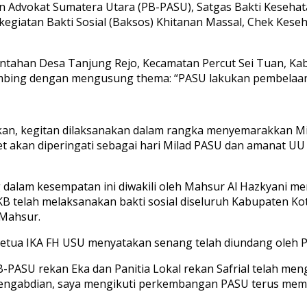
n Advokat Sumatera Utara (PB-PASU), Satgas Bakti Kesehat
egiatan Bakti Sosial (Baksos) Khitanan Massal, Chek Kese
ntahan Desa Tanjung Rejo, Kecamatan Percut Sei Tuan, Kabu
sumbing dengan mengusung thema: “PASU lakukan pembelaan
n, kegitan dilaksanakan dalam rangka menyemarakkan Mila
ret akan diperingati sebagai hari Milad PASU dan amanat U
g dalam kesempatan ini diwakili oleh Mahsur Al Hazkyani
B telah melaksanakan bakti sosial diseluruh Kabupaten Kot
r Mahsur.
tua IKA FH USU menyatakan senang telah diundang oleh PB-
-PASU rekan Eka dan Panitia Lokal rekan Safrial telah me
engabdian, saya mengikuti perkembangan PASU terus memb