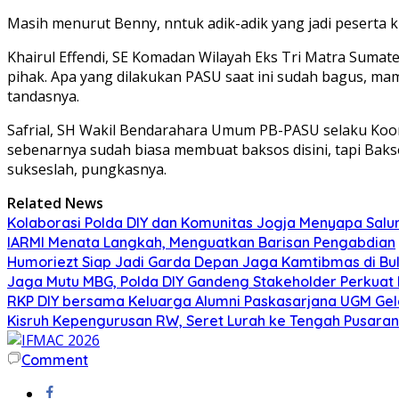
Masih menurut Benny, nntuk adik-adik yang jadi peserta khi
Khairul Effendi, SE Komadan Wilayah Eks Tri Matra Suma
pihak. Apa yang dilakukan PASU saat ini sudah bagus, ma
tandasnya.
Safrial, SH Wakil Bendarahara Umum PB-PASU selaku Koord
sebenarnya sudah biasa membuat baksos disini, tapi Baks
sukseslah, pungkasnya.
Related News
Kolaborasi Polda DIY dan Komunitas Jogja Menyapa Salur
IARMI Menata Langkah, Menguatkan Barisan Pengabdian
Humoriezt Siap Jadi Garda Depan Jaga Kamtibmas di Bul
Jaga Mutu MBG, Polda DIY Gandeng Stakeholder Perkua
RKP DIY bersama Keluarga Alumni Paskasarjana UGM Gel
Kisruh Kepengurusan RW, Seret Lurah ke Tengah Pusaran 
Comment