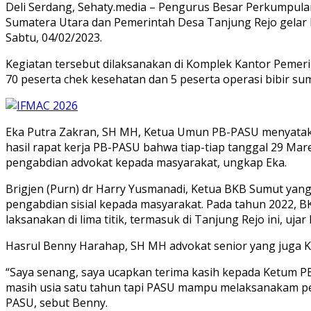
Deli Serdang, Sehaty.media – Pengurus Besar Perkumpula
Sumatera Utara dan Pemerintah Desa Tanjung Rejo gelar k
Sabtu, 04/02/2023.
Kegiatan tersebut dilaksanakan di Komplek Kantor Pemeri
70 peserta chek kesehatan dan 5 peserta operasi bibir 
Eka Putra Zakran, SH MH, Ketua Umun PB-PASU menyataka
hasil rapat kerja PB-PASU bahwa tiap-tiap tanggal 29 Ma
pengabdian advokat kepada masyarakat, ungkap Eka.
Brigjen (Purn) dr Harry Yusmanadi, Ketua BKB Sumut yan
pengabdian sisial kepada masyarakat. Pada tahun 2022, BK
laksanakan di lima titik, termasuk di Tanjung Rejo ini, uja
Hasrul Benny Harahap, SH MH advokat senior yang juga Ke
“Saya senang, saya ucapkan terima kasih kepada Ketum PB
masih usia satu tahun tapi PASU mampu melaksanakam p
PASU, sebut Benny.