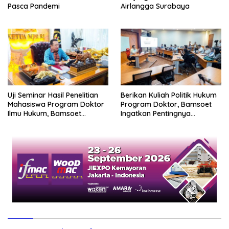
Pasca Pandemi
Airlangga Surabaya
Uji Seminar Hasil Penelitian
Berikan Kuliah Politik Hukum
Mahasiswa Program Doktor
Program Doktor, Bamsoet
Ilmu Hukum, Bamsoet
Ingatkan Pentingnya
Dorong Revisi UU Tentang
Pembenahan Partai Politik
Kepemilikan Senjata Api