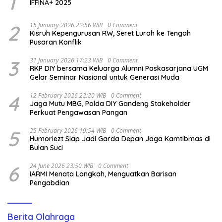
1
IFFINA+ 2025
2
15 January 2026 22:56 WIB
0 Comment
Kisruh Kepengurusan RW, Seret Lurah ke Tengah
Pusaran Konflik
3
31 January 2026 17:23 WIB
0 Comment
RKP DIY bersama Keluarga Alumni Paskasarjana UGM
Gelar Seminar Nasional untuk Generasi Muda
4
12 February 2026 22:20 WIB
0 Comment
Jaga Mutu MBG, Polda DIY Gandeng Stakeholder
Perkuat Pengawasan Pangan
5
25 February 2026 19:54 WIB
0 Comment
Humoriezt Siap Jadi Garda Depan Jaga Kamtibmas di
Bulan Suci
6
24 June 2026 23:50 WIB
0 Comment
IARMI Menata Langkah, Menguatkan Barisan
Pengabdian
Berita Olahraga