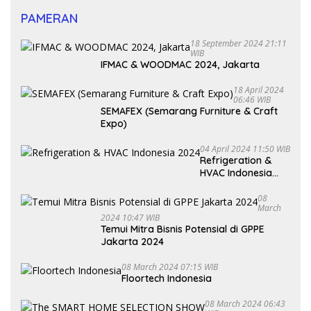
PAMERAN
18 September 2024 21:11
WIB
IFMAC & WOODMAC 2024, Jakarta
18 April 2024
06:46 WIB
SEMAFEX (Semarang Furniture & Craft
Expo)
04 April 2024 11:50 WIB
Refrigeration &
HVAC Indonesia
2024
08
March
2024 10:47 WIB
Temui Mitra Bisnis Potensial di GPPE
Jakarta 2024
08 March 2024 07:15 WIB
Floortech Indonesia
08 March 2024 06:43