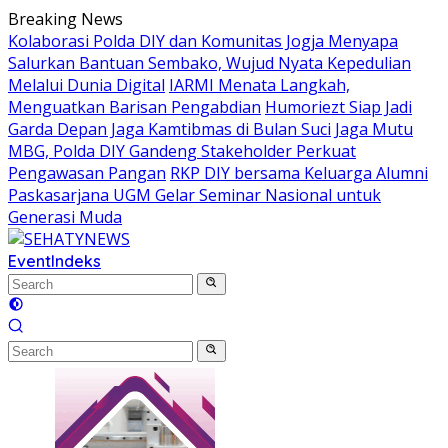
Skip
Breaking News
to
Kolaborasi Polda DIY dan Komunitas Jogja Menyapa
content
Salurkan Bantuan Sembako, Wujud Nyata Kepedulian
Melalui Dunia Digital
IARMI Menata Langkah,
Menguatkan Barisan Pengabdian
Humoriezt Siap Jadi
Garda Depan Jaga Kamtibmas di Bulan Suci
Jaga Mutu
MBG, Polda DIY Gandeng Stakeholder Perkuat
Pengawasan Pangan
RKP DIY bersama Keluarga Alumni
Paskasarjana UGM Gelar Seminar Nasional untuk
Generasi Muda
Event
Indeks