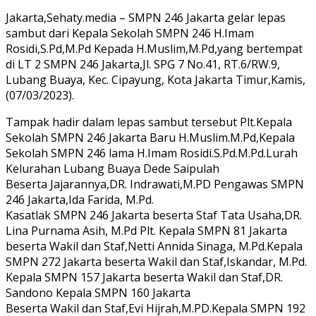
Jakarta,Sehaty.media – SMPN 246 Jakarta gelar lepas
sambut dari Kepala Sekolah SMPN 246 H.Imam
Rosidi,S.Pd,M.Pd Kepada H.Muslim,M.Pd,yang bertempat
di LT 2 SMPN 246 Jakarta,Jl. SPG 7 No.41, RT.6/RW.9,
Lubang Buaya, Kec. Cipayung, Kota Jakarta Timur,Kamis,
(07/03/2023).
Tampak hadir dalam lepas sambut tersebut Plt.Kepala
Sekolah SMPN 246 Jakarta Baru H.Muslim.M.Pd,Kepala
Sekolah SMPN 246 lama H.Imam Rosidi.S.Pd.M.Pd.Lurah
Kelurahan Lubang Buaya Dede Saipulah
Beserta Jajarannya,DR. Indrawati,M.PD Pengawas SMPN
246 Jakarta,Ida Farida, M.Pd.
Kasatlak SMPN 246 Jakarta beserta Staf Tata Usaha,DR.
Lina Purnama Asih, M.Pd Plt. Kepala SMPN 81 Jakarta
beserta Wakil dan Staf,Netti Annida Sinaga, M.Pd.Kepala
SMPN 272 Jakarta beserta Wakil dan Staf,Iskandar, M.Pd.
Kepala SMPN 157 Jakarta beserta Wakil dan Staf,DR.
Sandono Kepala SMPN 160 Jakarta
Beserta Wakil dan Staf,Evi Hijrah,M.PD.Kepala SMPN 192