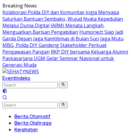
Skip
Breaking News
to
Kolaborasi Polda DIY dan Komunitas Jogja Menyapa
content
Salurkan Bantuan Sembako, Wujud Nyata Kepedulian
Melalui Dunia Digital
IARMI Menata Langkah,
Menguatkan Barisan Pengabdian
Humoriezt Siap Jadi
Garda Depan Jaga Kamtibmas di Bulan Suci
Jaga Mutu
MBG, Polda DIY Gandeng Stakeholder Perkuat
Pengawasan Pangan
RKP DIY bersama Keluarga Alumni
Paskasarjana UGM Gelar Seminar Nasional untuk
Generasi Muda
Event
Indeks
Berita Otomotif
Berita Olahraga
Kejahatan