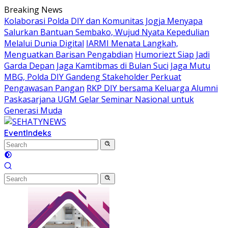
Skip
Breaking News
to
Kolaborasi Polda DIY dan Komunitas Jogja Menyapa
content
Salurkan Bantuan Sembako, Wujud Nyata Kepedulian
Melalui Dunia Digital
IARMI Menata Langkah,
Menguatkan Barisan Pengabdian
Humoriezt Siap Jadi
Garda Depan Jaga Kamtibmas di Bulan Suci
Jaga Mutu
MBG, Polda DIY Gandeng Stakeholder Perkuat
Pengawasan Pangan
RKP DIY bersama Keluarga Alumni
Paskasarjana UGM Gelar Seminar Nasional untuk
Generasi Muda
Event
Indeks