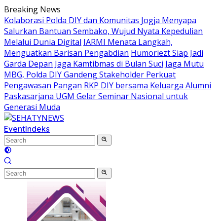
Skip
Breaking News
to
Kolaborasi Polda DIY dan Komunitas Jogja Menyapa
content
Salurkan Bantuan Sembako, Wujud Nyata Kepedulian
Melalui Dunia Digital
IARMI Menata Langkah,
Menguatkan Barisan Pengabdian
Humoriezt Siap Jadi
Garda Depan Jaga Kamtibmas di Bulan Suci
Jaga Mutu
MBG, Polda DIY Gandeng Stakeholder Perkuat
Pengawasan Pangan
RKP DIY bersama Keluarga Alumni
Paskasarjana UGM Gelar Seminar Nasional untuk
Generasi Muda
Event
Indeks