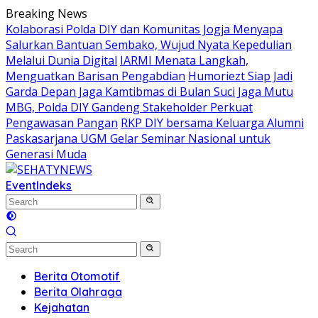
Skip
Breaking News
to
Kolaborasi Polda DIY dan Komunitas Jogja Menyapa
content
Salurkan Bantuan Sembako, Wujud Nyata Kepedulian
Melalui Dunia Digital
IARMI Menata Langkah,
Menguatkan Barisan Pengabdian
Humoriezt Siap Jadi
Garda Depan Jaga Kamtibmas di Bulan Suci
Jaga Mutu
MBG, Polda DIY Gandeng Stakeholder Perkuat
Pengawasan Pangan
RKP DIY bersama Keluarga Alumni
Paskasarjana UGM Gelar Seminar Nasional untuk
Generasi Muda
Event
Indeks
Berita Otomotif
Berita Olahraga
Kejahatan