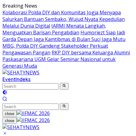
Skip
Breaking News
to
Kolaborasi Polda DIY dan Komunitas Jogja Menyapa
content
Salurkan Bantuan Sembako, Wujud Nyata Kepedulian
Melalui Dunia Digital
IARMI Menata Langkah,
Menguatkan Barisan Pengabdian
Humoriezt Siap Jadi
Garda Depan Jaga Kamtibmas di Bulan Suci
Jaga Mutu
MBG, Polda DIY Gandeng Stakeholder Perkuat
Pengawasan Pangan
RKP DIY bersama Keluarga Alumni
Paskasarjana UGM Gelar Seminar Nasional untuk
Generasi Muda
Event
Indeks
close
close