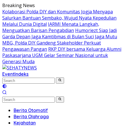
Skip
Breaking News
to
Kolaborasi Polda DIY dan Komunitas Jogja Menyapa
content
Salurkan Bantuan Sembako, Wujud Nyata Kepedulian
Melalui Dunia Digital
IARMI Menata Langkah,
Menguatkan Barisan Pengabdian
Humoriezt Siap Jadi
Garda Depan Jaga Kamtibmas di Bulan Suci
Jaga Mutu
MBG, Polda DIY Gandeng Stakeholder Perkuat
Pengawasan Pangan
RKP DIY bersama Keluarga Alumni
Paskasarjana UGM Gelar Seminar Nasional untuk
Generasi Muda
Event
Indeks
Berita Otomotif
Berita Olahraga
Kejahatan