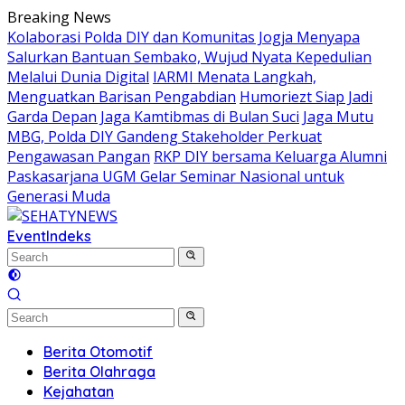
Skip
Breaking News
to
Kolaborasi Polda DIY dan Komunitas Jogja Menyapa
content
Salurkan Bantuan Sembako, Wujud Nyata Kepedulian
Melalui Dunia Digital
IARMI Menata Langkah,
Menguatkan Barisan Pengabdian
Humoriezt Siap Jadi
Garda Depan Jaga Kamtibmas di Bulan Suci
Jaga Mutu
MBG, Polda DIY Gandeng Stakeholder Perkuat
Pengawasan Pangan
RKP DIY bersama Keluarga Alumni
Paskasarjana UGM Gelar Seminar Nasional untuk
Generasi Muda
Event
Indeks
Berita Otomotif
Berita Olahraga
Kejahatan