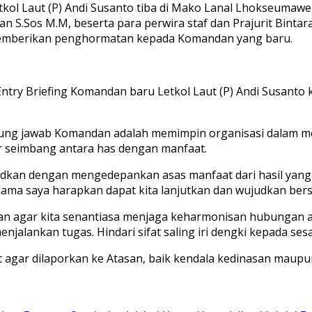
l Laut (P) Andi Susanto tiba di Mako Lanal Lhokseumawe 
an S.Sos M.M, beserta para perwira staf dan Prajurit Bin
memberikan penghormatan kepada Komandan yang baru.
ntry Briefing Komandan baru Letkol Laut (P) Andi Susanto
ng jawab Komandan adalah memimpin organisasi dalam me
 seimbang antara has dengan manfaat.
udkan dengan mengedepankan asas manfaat dari hasil yang d
ama saya harapkan dapat kita lanjutkan dan wujudkan ber
 agar kita senantiasa menjaga keharmonisan hubungan an
lankan tugas. Hindari sifat saling iri dengki kepada ses
rit agar dilaporkan ke Atasan, baik kendala kedinasan mau