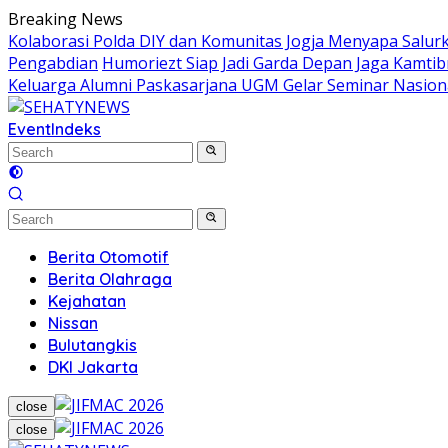
Skip
Breaking News
to
Kolaborasi Polda DIY dan Komunitas Jogja Menyapa Salur
content
Pengabdian
Humoriezt Siap Jadi Garda Depan Jaga Kamtib
Keluarga Alumni Paskasarjana UGM Gelar Seminar Nasion
Event
Indeks
Berita Otomotif
Berita Olahraga
Kejahatan
Nissan
Bulutangkis
DKI Jakarta
close
close