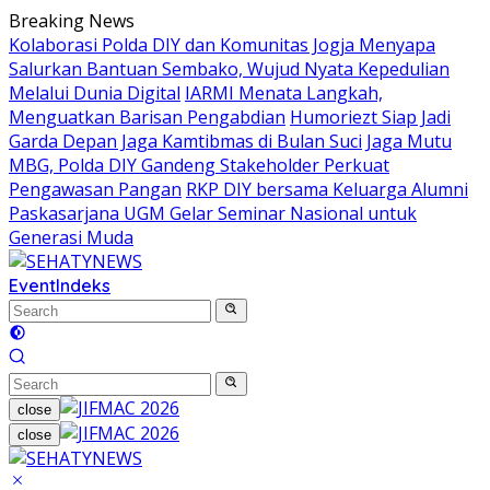
Skip
Breaking News
to
Kolaborasi Polda DIY dan Komunitas Jogja Menyapa
content
Salurkan Bantuan Sembako, Wujud Nyata Kepedulian
Melalui Dunia Digital
IARMI Menata Langkah,
Menguatkan Barisan Pengabdian
Humoriezt Siap Jadi
Garda Depan Jaga Kamtibmas di Bulan Suci
Jaga Mutu
MBG, Polda DIY Gandeng Stakeholder Perkuat
Pengawasan Pangan
RKP DIY bersama Keluarga Alumni
Paskasarjana UGM Gelar Seminar Nasional untuk
Generasi Muda
Event
Indeks
close
close