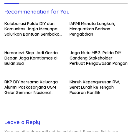
Recommendation for You
Kolaborasi Polda DIY dan
IARMI Menata Langkah,
Komunitas Jogja Menyapa
Menguatkan Barisan
Salurkan Bantuan Sembako,
Pengabdian
Wujud Nyata Kepedulian
Melalui Dunia Digital
Humoriezt Siap Jadi Garda
Jaga Mutu MBG, Polda DIY
Depan Jaga Kamtibmas di
Gandeng Stakeholder
Bulan Suci
Perkuat Pengawasan Pangan
RKP DIY bersama Keluarga
Kisruh Kepengurusan RW,
Alumni Paskasarjana UGM
Seret Lurah ke Tengah
Gelar Seminar Nasional
Pusaran Konflik
untuk Generasi Muda
Leave a Reply
Your email address will not be published.
Required fields are