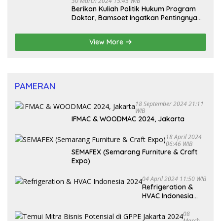
30 March 2024 15:45 WIB
Berikan Kuliah Politik Hukum Program
Doktor, Bamsoet Ingatkan Pentingnya
Pembenahan Partai Politik
View More
PAMERAN
18 September 2024 21:11
WIB
IFMAC & WOODMAC 2024, Jakarta
18 April 2024
06:46 WIB
SEMAFEX (Semarang Furniture & Craft
Expo)
04 April 2024 11:50 WIB
Refrigeration &
HVAC Indonesia
2024
08
March