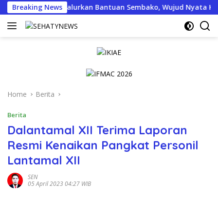
Skip
a Menyapa Salurkan Bantuan Sembako, Wujud Nyata Kepedulian M
Breaking News
to
content
Home
Berita
Berita
Dalantamal XII Terima Laporan
Resmi Kenaikan Pangkat Personil
Lantamal XII
SEN
05 April 2023 04:27 WIB