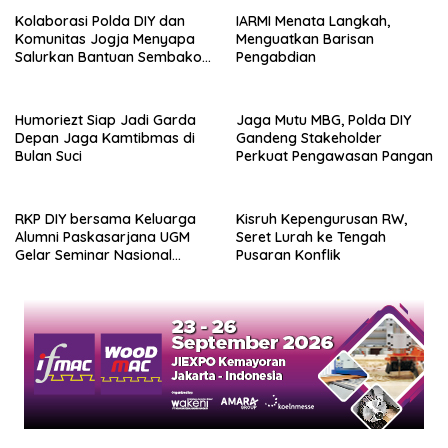
Kolaborasi Polda DIY dan
IARMI Menata Langkah,
Komunitas Jogja Menyapa
Menguatkan Barisan
Salurkan Bantuan Sembako,
Pengabdian
Wujud Nyata Kepedulian
Melalui Dunia Digital
Humoriezt Siap Jadi Garda
Jaga Mutu MBG, Polda DIY
Depan Jaga Kamtibmas di
Gandeng Stakeholder
Bulan Suci
Perkuat Pengawasan Pangan
RKP DIY bersama Keluarga
Kisruh Kepengurusan RW,
Alumni Paskasarjana UGM
Seret Lurah ke Tengah
Gelar Seminar Nasional
Pusaran Konflik
untuk Generasi Muda