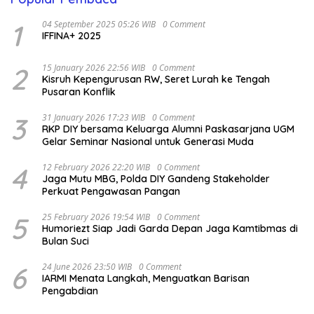
1
04 September 2025 05:26 WIB
0 Comment
IFFINA+ 2025
2
15 January 2026 22:56 WIB
0 Comment
Kisruh Kepengurusan RW, Seret Lurah ke Tengah
Pusaran Konflik
3
31 January 2026 17:23 WIB
0 Comment
RKP DIY bersama Keluarga Alumni Paskasarjana UGM
Gelar Seminar Nasional untuk Generasi Muda
4
12 February 2026 22:20 WIB
0 Comment
Jaga Mutu MBG, Polda DIY Gandeng Stakeholder
Perkuat Pengawasan Pangan
5
25 February 2026 19:54 WIB
0 Comment
Humoriezt Siap Jadi Garda Depan Jaga Kamtibmas di
Bulan Suci
6
24 June 2026 23:50 WIB
0 Comment
IARMI Menata Langkah, Menguatkan Barisan
Pengabdian