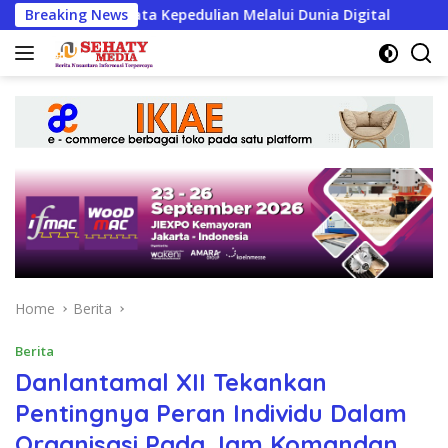
Skip
ud Nyata Kepedulian Melalui Dunia Digital
Breaking News
IARMI Mena
to
content
Home
Berita
Berita
Danlantamal XII Tekankan
Pentingnya Peran Individu Dalam
Organisasi Pada Jam Komandan