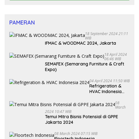
PAMERAN
18 September 2024 21:11
WIB
IFMAC & WOODMAC 2024, Jakarta
18 April 2024
06:46 WIB
SEMAFEX (Semarang Furniture & Craft
Expo)
04 April 2024 11:50 WIB
Refrigeration &
HVAC Indonesia
2024
08
March
2024 10:47 WIB
Temui Mitra Bisnis Potensial di GPPE
Jakarta 2024
08 March 2024 07:15 WIB
Floortech Indonesia