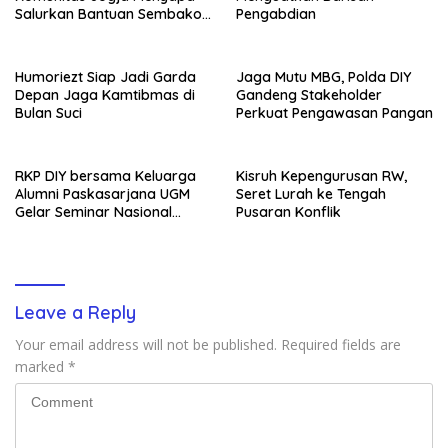
Salurkan Bantuan Sembako,
Pengabdian
Wujud Nyata Kepedulian
Melalui Dunia Digital
Humoriezt Siap Jadi Garda
Jaga Mutu MBG, Polda DIY
Depan Jaga Kamtibmas di
Gandeng Stakeholder
Bulan Suci
Perkuat Pengawasan Pangan
RKP DIY bersama Keluarga
Kisruh Kepengurusan RW,
Alumni Paskasarjana UGM
Seret Lurah ke Tengah
Gelar Seminar Nasional
Pusaran Konflik
untuk Generasi Muda
Leave a Reply
Your email address will not be published.
Required fields are
marked
*