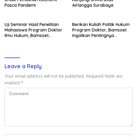
Pasca Pandemi
Airlangga Surabaya
Uji Seminar Hasil Penelitian
Berikan Kuliah Politik Hukum
Mahasiswa Program Doktor
Program Doktor, Bamsoet
Ilmu Hukum, Bamsoet
Ingatkan Pentingnya
Dorong Revisi UU Tentang
Pembenahan Partai Politik
Kepemilikan Senjata Api
Leave a Reply
Your email address will not be published.
Required fields are
marked
*