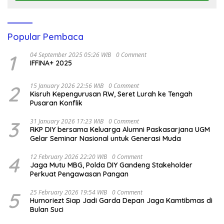
Popular Pembaca
1
04 September 2025 05:26 WIB
0 Comment
IFFINA+ 2025
2
15 January 2026 22:56 WIB
0 Comment
Kisruh Kepengurusan RW, Seret Lurah ke Tengah
Pusaran Konflik
3
31 January 2026 17:23 WIB
0 Comment
RKP DIY bersama Keluarga Alumni Paskasarjana UGM
Gelar Seminar Nasional untuk Generasi Muda
4
12 February 2026 22:20 WIB
0 Comment
Jaga Mutu MBG, Polda DIY Gandeng Stakeholder
Perkuat Pengawasan Pangan
5
25 February 2026 19:54 WIB
0 Comment
Humoriezt Siap Jadi Garda Depan Jaga Kamtibmas di
Bulan Suci