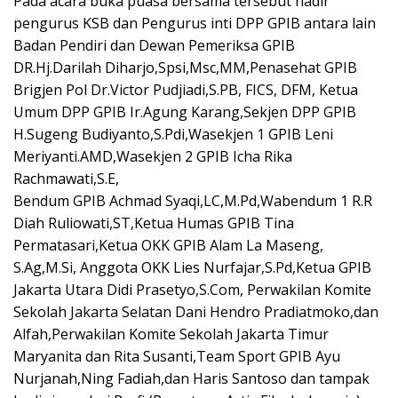
Pada acara buka puasa bersama tersebut hadir
pengurus KSB dan Pengurus inti DPP GPIB antara lain
Badan Pendiri dan Dewan Pemeriksa GPIB
DR.Hj.Darilah Diharjo,Spsi,Msc,MM,Penasehat GPIB
Brigjen Pol Dr.Victor Pudjiadi,S.PB, FICS, DFM, Ketua
Umum DPP GPIB Ir.Agung Karang,Sekjen DPP GPIB
H.Sugeng Budiyanto,S.Pdi,Wasekjen 1 GPIB Leni
Meriyanti.AMD,Wasekjen 2 GPIB Icha Rika
Rachmawati,S.E,
Bendum GPIB Achmad Syaqi,LC,M.Pd,Wabendum 1 R.R
Diah Ruliowati,ST,Ketua Humas GPIB Tina
Permatasari,Ketua OKK GPIB Alam La Maseng,
S.Ag,M.Si, Anggota OKK Lies Nurfajar,S.Pd,Ketua GPIB
Jakarta Utara Didi Prasetyo,S.Com, Perwakilan Komite
Sekolah Jakarta Selatan Dani Hendro Pradiatmoko,dan
Alfah,Perwakilan Komite Sekolah Jakarta Timur
Maryanita dan Rita Susanti,Team Sport GPIB Ayu
Nurjanah,Ning Fadiah,dan Haris Santoso dan tampak