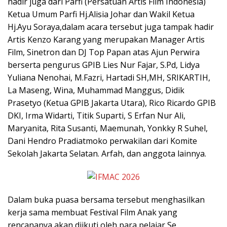
hadir juga dari Parfi (Persatuan Artis Film Indonesia)
Ketua Umum Parfi Hj.Alisia Johar dan Wakil Ketua
Hj.Ayu Soraya,dalam acara tersebut juga tampak hadir
Artis Kenzo Karang yang merupakan Manager Artis
Film, Sinetron dan DJ Top Papan atas Ajun Perwira
berserta pengurus GPIB Lies Nur Fajar, S.Pd, Lidya
Yuliana Nenohai, M.Fazri, Hartadi SH,MH, SRIKARTIH,
La Maseng, Wina, Muhammad Manggus, Didik
Prasetyo (Ketua GPIB Jakarta Utara), Rico Ricardo GPIB
DKI, Irma Widarti, Titik Suparti, S Erfan Nur Ali,
Maryanita, Rita Susanti, Maemunah, Yonkky R Suhel,
Dani Hendro Pradiatmoko perwakilan dari Komite
Sekolah Jakarta Selatan. Arfah, dan anggota lainnya.
Dalam buka puasa bersama tersebut menghasilkan
kerja sama membuat Festival Film Anak yang
rencananya akan diikuti oleh para pelajar Se