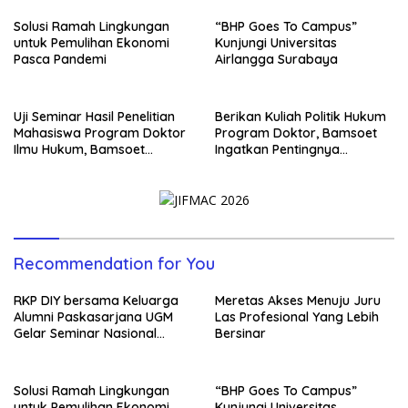
Solusi Ramah Lingkungan
“BHP Goes To Campus”
untuk Pemulihan Ekonomi
Kunjungi Universitas
Pasca Pandemi
Airlangga Surabaya
Uji Seminar Hasil Penelitian
Berikan Kuliah Politik Hukum
Mahasiswa Program Doktor
Program Doktor, Bamsoet
Ilmu Hukum, Bamsoet
Ingatkan Pentingnya
Dorong Revisi UU Tentang
Pembenahan Partai Politik
Kepemilikan Senjata Api
Recommendation for You
RKP DIY bersama Keluarga
Meretas Akses Menuju Juru
Alumni Paskasarjana UGM
Las Profesional Yang Lebih
Gelar Seminar Nasional
Bersinar
untuk Generasi Muda
Solusi Ramah Lingkungan
“BHP Goes To Campus”
untuk Pemulihan Ekonomi
Kunjungi Universitas