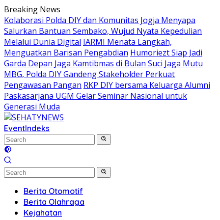
Skip
Breaking News
to
Kolaborasi Polda DIY dan Komunitas Jogja Menyapa
content
Salurkan Bantuan Sembako, Wujud Nyata Kepedulian
Melalui Dunia Digital
IARMI Menata Langkah,
Menguatkan Barisan Pengabdian
Humoriezt Siap Jadi
Garda Depan Jaga Kamtibmas di Bulan Suci
Jaga Mutu
MBG, Polda DIY Gandeng Stakeholder Perkuat
Pengawasan Pangan
RKP DIY bersama Keluarga Alumni
Paskasarjana UGM Gelar Seminar Nasional untuk
Generasi Muda
Event
Indeks
Berita Otomotif
Berita Olahraga
Kejahatan