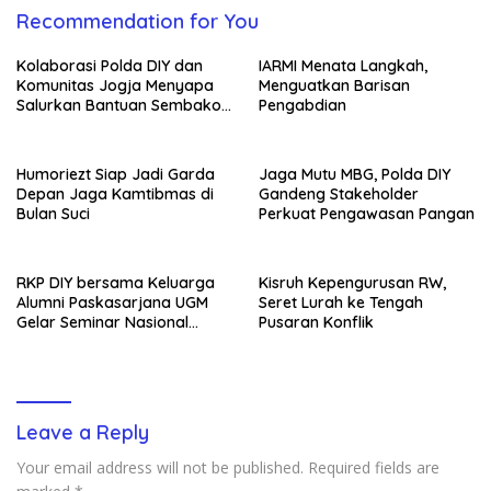
Recommendation for You
Kolaborasi Polda DIY dan
IARMI Menata Langkah,
Komunitas Jogja Menyapa
Menguatkan Barisan
Salurkan Bantuan Sembako,
Pengabdian
Wujud Nyata Kepedulian
Melalui Dunia Digital
Humoriezt Siap Jadi Garda
Jaga Mutu MBG, Polda DIY
Depan Jaga Kamtibmas di
Gandeng Stakeholder
Bulan Suci
Perkuat Pengawasan Pangan
RKP DIY bersama Keluarga
Kisruh Kepengurusan RW,
Alumni Paskasarjana UGM
Seret Lurah ke Tengah
Gelar Seminar Nasional
Pusaran Konflik
untuk Generasi Muda
Leave a Reply
Your email address will not be published.
Required fields are