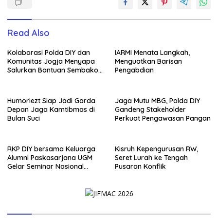
Read Also
Kolaborasi Polda DIY dan
IARMI Menata Langkah,
Komunitas Jogja Menyapa
Menguatkan Barisan
Salurkan Bantuan Sembako,
Pengabdian
Wujud Nyata Kepedulian
Melalui Dunia Digital
Humoriezt Siap Jadi Garda
Jaga Mutu MBG, Polda DIY
Depan Jaga Kamtibmas di
Gandeng Stakeholder
Bulan Suci
Perkuat Pengawasan Pangan
RKP DIY bersama Keluarga
Kisruh Kepengurusan RW,
Alumni Paskasarjana UGM
Seret Lurah ke Tengah
Gelar Seminar Nasional
Pusaran Konflik
untuk Generasi Muda