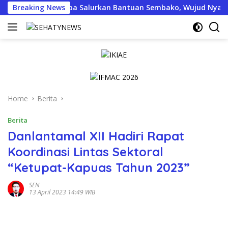
Skip
Jogja Menyapa Salurkan Bantuan Sembako, Wujud Nyata Kepedul
Breaking News
to
content
Home
Berita
Berita
Danlantamal XII Hadiri Rapat
Koordinasi Lintas Sektoral
“Ketupat-Kapuas Tahun 2023”
SEN
13 April 2023 14:49 WIB