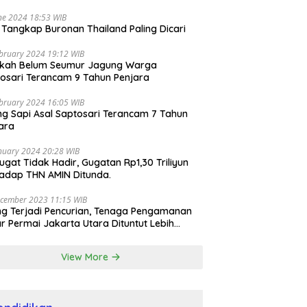
ne 2024 18:53 WIB
i Tangkap Buronan Thailand Paling Dicari
bruary 2024 19:12 WIB
ikah Belum Seumur Jagung Warga
osari Terancam 9 Tahun Penjara
bruary 2024 16:05 WIB
ng Sapi Asal Saptosari Terancam 7 Tahun
ara
nuary 2024 20:28 WIB
ugat Tidak Hadir, Gugatan Rp1,30 Triliyun
adap THN AMIN Ditunda.
cember 2023 11:15 WIB
ng Terjadi Pencurian, Tenaga Pengamanan
r Permai Jakarta Utara Dituntut Lebih
esional
View More