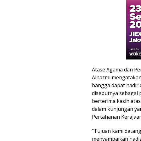
Atase Agama dan Pen
Alhazmi mengatakan
bangga dapat hadir 
disebutnya sebagai p
berterima kasih ata
dalam kunjungan yan
Pertahanan Kerajaan
“Tujuan kami datan
menyampaikan hadia