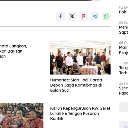
02 Ju
Polr
06 Fe
Men
Sapt
06 Fe
nata Langkah,
Mali
kan Barisan
Penj
ian
22 Ja
Terg
Terh
Humoriezt Siap Jadi Garda
28 De
Depan Jaga Kamtibmas di
Seri
Bulan Suci
Pasa
Prof
Kisruh Kepengurusan RW, Seret
Lurah ke Tengah Pusaran
Konflik