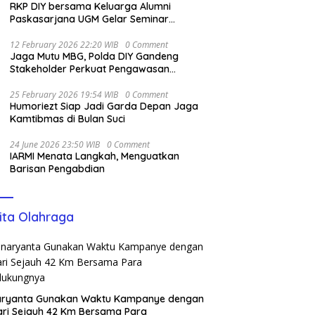
RKP DIY bersama Keluarga Alumni
Paskasarjana UGM Gelar Seminar
Nasional untuk Generasi Muda
12 February 2026 22:20 WIB
0 Comment
Jaga Mutu MBG, Polda DIY Gandeng
Stakeholder Perkuat Pengawasan
Pangan
25 February 2026 19:54 WIB
0 Comment
Humoriezt Siap Jadi Garda Depan Jaga
Kamtibmas di Bulan Suci
24 June 2026 23:50 WIB
0 Comment
IARMI Menata Langkah, Menguatkan
Barisan Pengabdian
ita Olahraga
aryanta Gunakan Waktu Kampanye dengan
ari Sejauh 42 Km Bersama Para