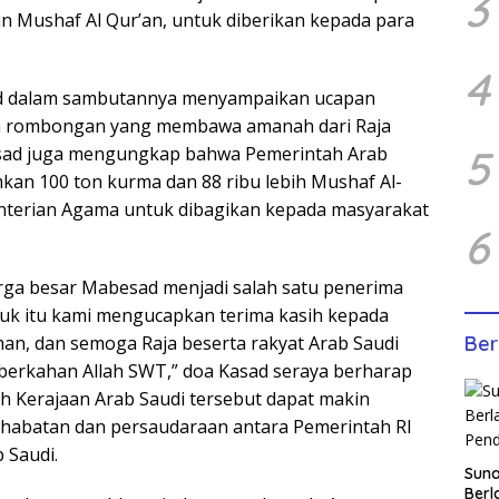
3
n Mushaf Al Qur’an, untuk diberikan kepada para
4
ad dalam sambutannya menyampaikan ucapan
a rombongan yang membawa amanah dari Raja
5
asad juga mengungkap bahwa Pemerintah Arab
mkan 100 ton kurma dan 88 ribu lebih Mushaf Al-
nterian Agama untuk dibagikan kepada masyarakat
6
arga besar Mabesad menjadi salah satu penerima
tuk itu kami mengucapkan terima kasih kepada
man, dan semoga Raja beserta rakyat Arab Saudi
Ber
berkahan Allah SWT,” doa Kasad seraya berharap
h Kerajaan Arab Saudi tersebut dapat makin
habatan dan persaudaraan antara Pemerintah RI
 Saudi.
Sun
Berl