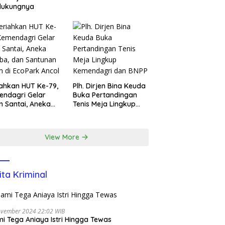
dukungnya
ahkan HUT Ke-79,
Plh. Dirjen Bina Keuda
ndagri Gelar
Buka Pertandingan
n Santai, Aneka
Tenis Meja Lingkup
ba, dan Santunan
Kemendagri dan BNPP
m di EcoPark
l
View More
ita Kriminal
ovember 2024 22:02 WIB
i Tega Aniaya Istri Hingga Tewas