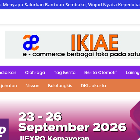
 Bantuan Sembako, Wujud Nyata Kepedulian Melalui Dunia Digi
ndidikan
Olahraga
Tag Berita
Berita Otomotif
Lainny
ejahatan
Nissan
Bulutangkis
DKI Jakarta