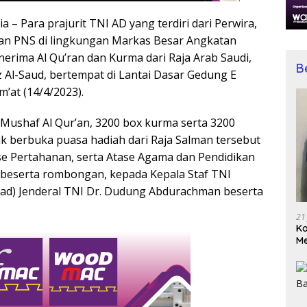
 – Para prajurit TNI AD yang terdiri dari Perwira,
dan PNS di lingkungan Markas Besar Angkatan
erima Al Qu’ran dan Kurma dari Raja Arab Saudi,
B
z Al-Saud, bertempat di Lantai Dasar Gedung E
m’at (14/4/2023).
Mushaf Al Qur’an, 3200 box kurma serta 3200
 berbuka puasa hadiah dari Raja Salman tersebut
se Pertahanan, serta Atase Agama dan Pendidikan
 beserta rombongan, kepada Kepala Staf TNI
ad) Jenderal TNI Dr. Dudung Abdurachman beserta
21
Ko
Me
Wu
Di