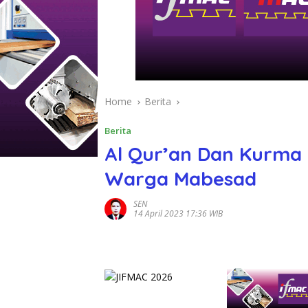
Home
Berita
Berita
Al Qur’an Dan Kurma 
Warga Mabesad
SEN
14 April 2023 17:36 WIB