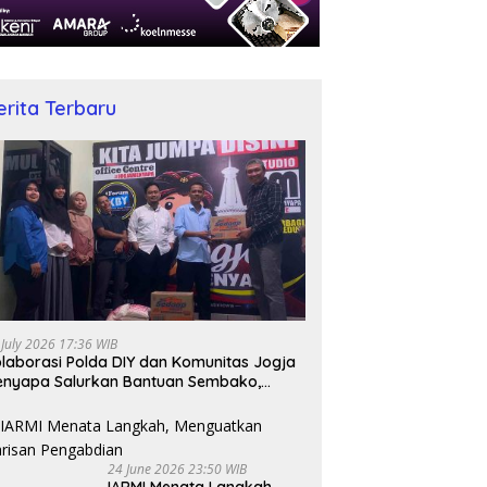
erita Terbaru
 July 2026 17:36 WIB
laborasi Polda DIY dan Komunitas Jogja
nyapa Salurkan Bantuan Sembako,
jud Nyata Kepedulian Melalui Dunia
gital
24 June 2026 23:50 WIB