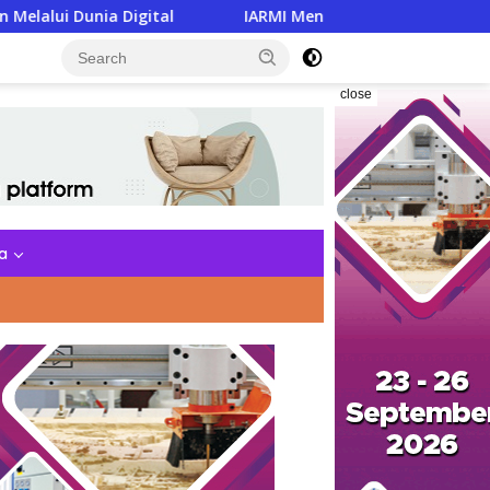
tal
IARMI Menata Langkah, Menguatkan Barisan Penga
close
a