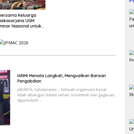
P
 bersama Keluarga
Paskasarjana UGM
minar Nasional untuk
i Muda
IARMI Menata Langkah, Menguatkan Barisan
Pengabdian
JAKARTA, Sehatynews – Sebuah organisasi besar
tidak dibangun dalam sehari. Ia tumbuh dari gagasan,
diperkokoh…