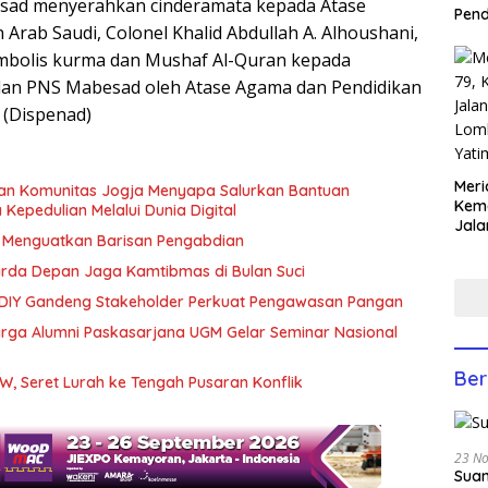
Kasad menyerahkan cinderamata kepada Atase
Pen
Arab Saudi, Colonel Khalid Abdullah A. Alhoushani,
imbolis kurma dan Mushaf Al-Quran kepada
 dan PNS Mabesad oleh Atase Agama dan Pendidikan
 (Dispenad)
Meri
dan Komunitas Jogja Menyapa Salurkan Bantuan
Keme
epedulian Melalui Dunia Digital
Jala
, Menguatkan Barisan Pengabdian
Lom
Yati
arda Depan Jaga Kamtibmas di Bulan Suci
Anco
 DIY Gandeng Stakeholder Perkuat Pengawasan Pangan
rga Alumni Paskasarjana UGM Gelar Seminar Nasional
Ber
W, Seret Lurah ke Tengah Pusaran Konflik
23 N
Suam