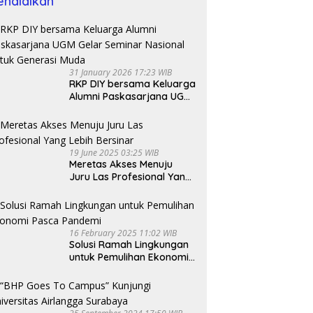
endidikan
31 January 2026 17:23 WIB
RKP DIY bersama Keluarga
Alumni Paskasarjana UGM
Gelar Seminar Nasional
untuk Generasi Muda
19 June 2025 03:25 WIB
Meretas Akses Menuju
Juru Las Profesional Yang
Lebih Bersinar
16 February 2025 11:02 WIB
Solusi Ramah Lingkungan
untuk Pemulihan Ekonomi
Pasca Pandemi