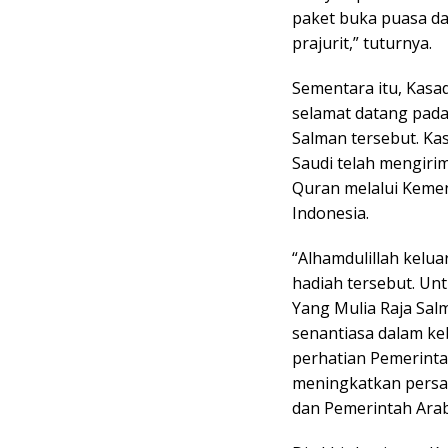
paket buka puasa da
prajurit,” tuturnya.
Sementara itu, Kas
selamat datang pad
Salman tersebut. K
Saudi telah mengiri
Quran melalui Keme
Indonesia.
“Alhamdulillah kelu
hadiah tersebut. Un
Yang Mulia Raja Sal
senantiasa dalam ke
perhatian Pemerinta
meningkatkan persa
dan Pemerintah Arab