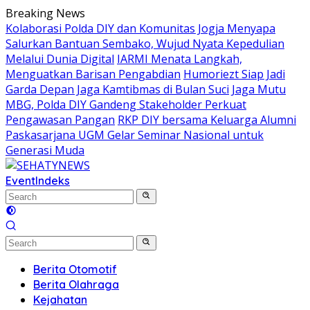
Skip
Breaking News
to
Kolaborasi Polda DIY dan Komunitas Jogja Menyapa
content
Salurkan Bantuan Sembako, Wujud Nyata Kepedulian
Melalui Dunia Digital
IARMI Menata Langkah,
Menguatkan Barisan Pengabdian
Humoriezt Siap Jadi
Garda Depan Jaga Kamtibmas di Bulan Suci
Jaga Mutu
MBG, Polda DIY Gandeng Stakeholder Perkuat
Pengawasan Pangan
RKP DIY bersama Keluarga Alumni
Paskasarjana UGM Gelar Seminar Nasional untuk
Generasi Muda
Event
Indeks
Berita Otomotif
Berita Olahraga
Kejahatan