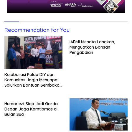
Recommendation for You
IARMI Menata Langkah,
Menguatkan Barisan
Pengabdian
Kolaborasi Polda DIY dan
Komunitas Jogja Menyapa
Salurkan Bantuan Sembako,
Wujud Nyata Kepedulian
Melalui Dunia Digital
Humoriezt Siap Jadi Garda
Depan Jaga Kamtibmas di
Bulan Suci