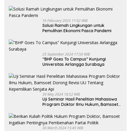
16 February 2025 11:02 WIB
Solusi Ramah Lingkungan untuk
Pemulihan Ekonomi Pasca Pandemi
25 September 2024 17:50 WIB
“BHP Goes To Campus” Kunjungi
Universitas Airlangga Surabaya
30 May 2024 18:52 WIB
Uji Seminar Hasil Penelitian Mahasiswa
Program Doktor Ilmu Hukum, Bamsoet
Dorong Revisi UU Tentang Kepemilikan
Senjata Api
30 March 2024 15:45 WIB