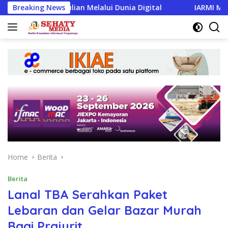
Skip
pedulian Melalui Dunia Digital
Breaking News
IARMI Menata Langkah
to
content
Home
Berita
Berita
Lanal TBA Serahkan Paket
Lebaran dan Gelar Bazar Murah
Bagi Prajurit