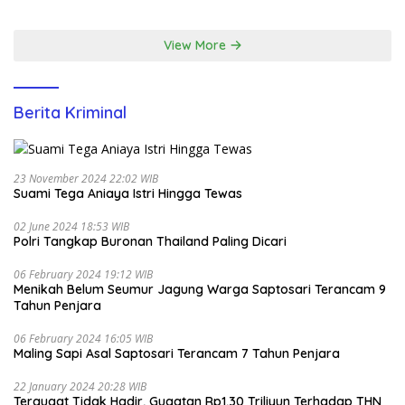
Santunan Yatim di EcoPark
Ancol
View More
Berita Kriminal
23 November 2024 22:02 WIB
Suami Tega Aniaya Istri Hingga Tewas
02 June 2024 18:53 WIB
Polri Tangkap Buronan Thailand Paling Dicari
06 February 2024 19:12 WIB
Menikah Belum Seumur Jagung Warga Saptosari Terancam 9
Tahun Penjara
06 February 2024 16:05 WIB
Maling Sapi Asal Saptosari Terancam 7 Tahun Penjara
22 January 2024 20:28 WIB
Tergugat Tidak Hadir, Gugatan Rp1,30 Triliyun Terhadap THN