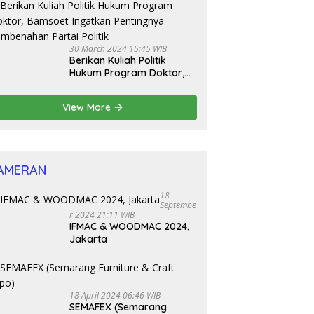
Bamsoet Dorong Revisi UU
Tentang Kepemilikan
Senjata Api
30 March 2024 15:45 WIB
Berikan Kuliah Politik
Hukum Program Doktor,
Bamsoet Ingatkan
Pentingnya Pembenahan
View More
Partai Politik
AMERAN
18
Septembe
R 2024 21:11 WIB
IFMAC & WOODMAC 2024,
Jakarta
18 April 2024 06:46 WIB
SEMAFEX (Semarang