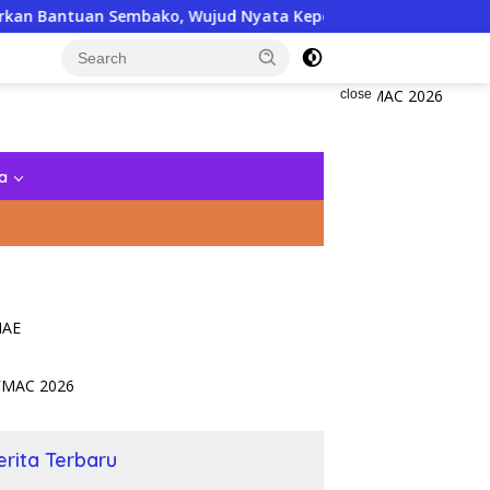
embako, Wujud Nyata Kepedulian Melalui Dunia Digital
close
a
erita Terbaru