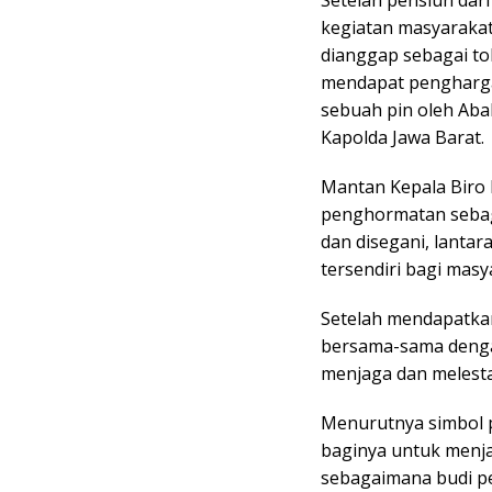
Setelah pensiun dari
kegiatan masyarakat
dianggap sebagai t
mendapat penghargaa
sebuah pin oleh Ab
Kapolda Jawa Barat.
Mantan Kepala Biro 
penghormatan sebag
dan disegani, lant
tersendiri bagi masy
Setelah mendapatkan
bersama-sama denga
menjaga dan melesta
Menurutnya simbol p
baginya untuk menja
sebagaimana budi pe