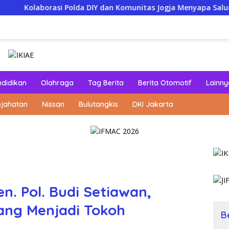
asi Polda DIY dan Komunitas Jogja Menyapa Salurkan Bantuan S
ndidikan
Olahraga
Tag Berita
Berita Otomotif
Lainny
ejahatan
Nissan
Bulutangkis
DKI Jakarta
n. Pol. Budi Setiawan,
ang Menjadi Tokoh
B