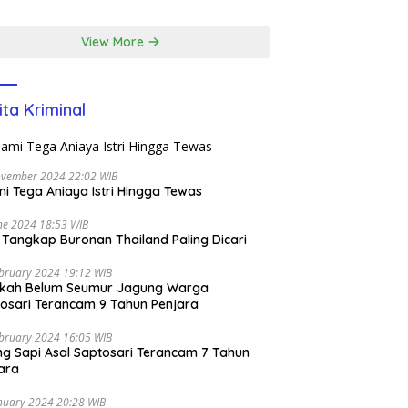
m di EcoPark
l
View More
ita Kriminal
ovember 2024 22:02 WIB
i Tega Aniaya Istri Hingga Tewas
ne 2024 18:53 WIB
i Tangkap Buronan Thailand Paling Dicari
bruary 2024 19:12 WIB
ikah Belum Seumur Jagung Warga
osari Terancam 9 Tahun Penjara
bruary 2024 16:05 WIB
ng Sapi Asal Saptosari Terancam 7 Tahun
ara
nuary 2024 20:28 WIB