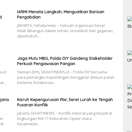
IARMI Menata Langkah, Menguatkan Barisan
d
Pengabdian
JAKARTA, Sehatynews – Sebuah organisasi besar
tidak dibangun dalam sehari. Ia tumbuh dari gagasan,
diperkokoh…
Jaga Mutu MBG, Polda DIY Gandeng Stakeholder
Perkuat Pengawasan Pangan
suci
Sleman (DIY), SEHATYNEWS.id – Polda DIY bersama
para pemangku kepentingan menggelar diskusi panel
tar…
bertema ‘Kolaborasi…
rjana
Kisruh Kepengurusan RW, Seret Lurah ke Tengah
Pusaran Konflik
Jakarta SEHATYNEWS – Konflik internal yang terjadi di
an
lingkungan RW 11 Kelurahan Cipete Utara,
di
Kecamatan…