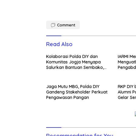
Comment
Read Also
Kolaborasi Polda DIY dan
IARMI Me
Komunitas Jogja Menyapa
Menguat
Salurkan Bantuan Sembako,
Pengabd
Wujud Nyata Kepedulian
Melalui Dunia Digital
Jaga Mutu MBG, Polda DIY
RKP DIY
Gandeng Stakeholder Perkuat
Alumni 
Pengawasan Pangan
Gelar Se
Generas
Recommendation for You