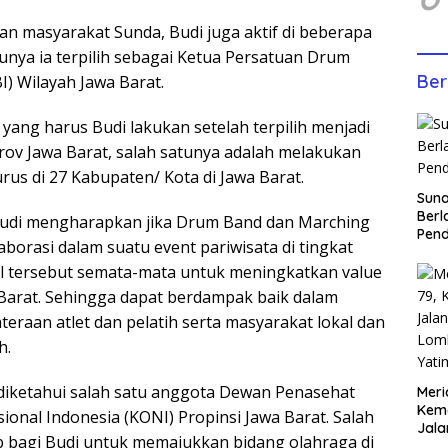
ngan masyarakat Sunda, Budi juga aktif di beberapa
tunya ia terpilih sebagai Ketua Persatuan Drum
Ber
I) Wilayah Jawa Barat.
yang harus Budi lakukan setelah terpilih menjadi
v Jawa Barat, salah satunya adalah melakukan
s di 27 Kabupaten/ Kota di Jawa Barat.
Sun
Berl
 Budi mengharapkan jika Drum Band dan Marching
Pen
orasi dalam suatu event pariwisata di tingkat
l tersebut semata-mata untuk meningkatkan value
Barat. Sehingga dapat berdampak baik dalam
eraan atlet dan pelatih serta masyarakat lokal dan
h.
a diketahui salah satu anggota Dewan Penasehat
Meri
Keme
onal Indonesia (KONI) Propinsi Jawa Barat. Salah
Jala
 bagi Budi untuk memajukkan bidang olahraga di
Lom