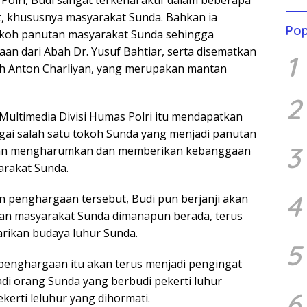
 Polri, Budi sangat terkenal aktif dalam beberapa
, khususnya masyarakat Sunda. Bahkan ia
Pop
okoh panutan masyarakat Sunda sehingga
n dari Abah Dr. Yusuf Bahtiar, serta disematkan
1
ah Anton Charliyan, yang merupakan mantan
2
Multimedia Divisi Humas Polri itu mendapatkan
ai salah satu tokoh Sunda yang menjadi panutan
3
aran mengharumkan dan memberikan kebanggaan
arakat Sunda.
4
 penghargaan tersebut, Budi pun berjanji akan
n masyarakat Sunda dimanapun berada, terus
rikan budaya luhur Sunda.
5
enghargaan itu akan terus menjadi pengingat
di orang Sunda yang berbudi pekerti luhur
6
kerti leluhur yang dihormati.