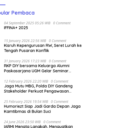
ular Pembaca
04 September 2025 05:26 WIB
0 Comment
IFFINA+ 2025
15 January 2026 22:56 WIB
0 Comment
Kisruh Kepengurusan RW, Seret Lurah ke
Tengah Pusaran Konflik
31 January 2026 17:23 WIB
0 Comment
RKP DIY bersama Keluarga Alumni
Paskasarjana UGM Gelar Seminar
Nasional untuk Generasi Muda
12 February 2026 22:20 WIB
0 Comment
Jaga Mutu MBG, Polda DIY Gandeng
Stakeholder Perkuat Pengawasan
Pangan
25 February 2026 19:54 WIB
0 Comment
Humoriezt Siap Jadi Garda Depan Jaga
Kamtibmas di Bulan Suci
24 June 2026 23:50 WIB
0 Comment
IARMI Menata Langkah, Menguatkan