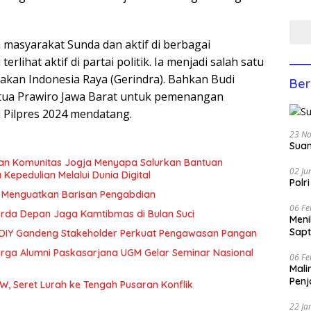
Yati
Anco
 masyarakat Sunda dan aktif di berbagai
terlihat aktif di partai politik. Ia menjadi salah satu
rakan Indonesia Raya (Gerindra). Bahkan Budi
Ber
etua Prawiro Jawa Barat untuk pemenangan
 Pilpres 2024 mendatang.
23 N
Suam
dan Komunitas Jogja Menyapa Salurkan Bantuan
02 Ju
epedulian Melalui Dunia Digital
Polr
, Menguatkan Barisan Pengabdian
06 Fe
arda Depan Jaga Kamtibmas di Bulan Suci
Men
Sapt
 DIY Gandeng Stakeholder Perkuat Pengawasan Pangan
rga Alumni Paskasarjana UGM Gelar Seminar Nasional
06 Fe
Mali
Penj
W, Seret Lurah ke Tengah Pusaran Konflik
22 Ja