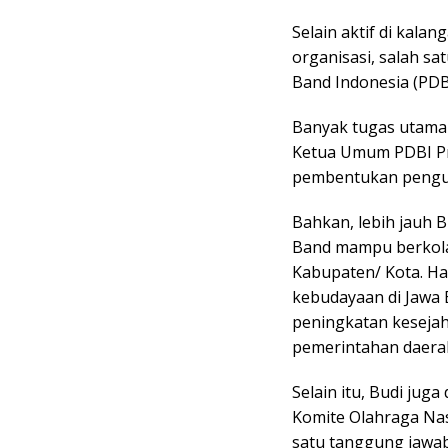
Selain aktif di kala
organisasi, salah sa
Band Indonesia (PDB
Banyak tugas utama 
Ketua Umum PDBI Pro
pembentukan penguru
Bahkan, lebih jauh
Band mampu berkolab
Kabupaten/ Kota. Ha
kebudayaan di Jawa 
peningkatan kesejaht
pemerintahan daera
Selain itu, Budi jug
Komite Olahraga Nasi
satu tanggung jawab