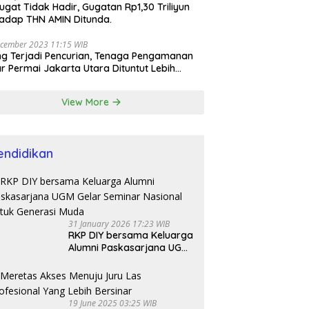
ugat Tidak Hadir, Gugatan Rp1,30 Triliyun
adap THN AMIN Ditunda.
cember 2023 11:15 WIB
ng Terjadi Pencurian, Tenaga Pengamanan
r Permai Jakarta Utara Dituntut Lebih
esional
View More
endidikan
31 January 2026 17:23 WIB
RKP DIY bersama Keluarga
Alumni Paskasarjana UGM
Gelar Seminar Nasional
untuk Generasi Muda
19 June 2025 03:25 WIB