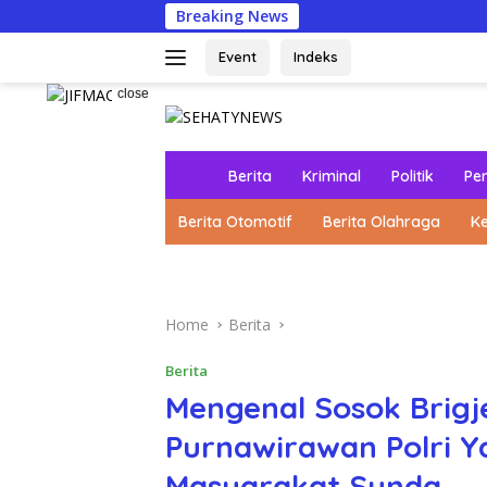
Skip
Breaking News
Kolabor
to
content
Event
Indeks
close
H
Berita
Kriminal
Politik
Pe
o
m
Berita Otomotif
Berita Olahraga
K
e
Home
Berita
Berita
Mengenal Sosok Brigje
Purnawirawan Polri Y
Masyarakat Sunda