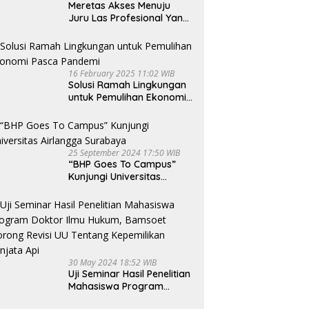
Meretas Akses Menuju
Juru Las Profesional Yang
Lebih Bersinar
16 February 2025 11:02 WIB
Solusi Ramah Lingkungan
untuk Pemulihan Ekonomi
Pasca Pandemi
25 September 2024 17:50 WIB
“BHP Goes To Campus”
Kunjungi Universitas
Airlangga Surabaya
30 May 2024 18:52 WIB
Uji Seminar Hasil Penelitian
Mahasiswa Program
Doktor Ilmu Hukum,