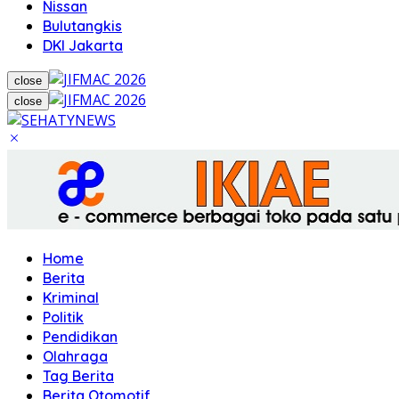
Nissan
Bulutangkis
DKI Jakarta
close
close
Home
Berita
Kriminal
Politik
Pendidikan
Olahraga
Tag Berita
Berita Otomotif