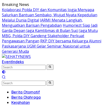
Skip
Breaking News
to
Kolaborasi Polda DIY dan Komunitas Jogja Menyapa
content
Salurkan Bantuan Sembako, Wujud Nyata Kepedulian
Melalui Dunia Digital
IARMI Menata Langkah,
Menguatkan Barisan Pengabdian
Humoriezt Siap Jadi
Garda Depan Jaga Kamtibmas di Bulan Suci
Jaga Mutu
MBG, Polda DIY Gandeng Stakeholder Perkuat
Pengawasan Pangan
RKP DIY bersama Keluarga Alumni
Paskasarjana UGM Gelar Seminar Nasional untuk
Generasi Muda
Event
Indeks
Berita Otomotif
Berita Olahraga
Kejahatan