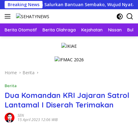
Skip
ogja Menyapa Salurkan Bantuan Sembako, Wujud Nyata Kepedulia
Breaking News
to
content
Berita Otomotif
Berita Olahraga
Kejahatan
Nissan
Bulut
Home
Berita
Berita
Dua Komandan KRI Jajaran Satrol
Lantamal I Diserah Terimakan
SEN
15 April 2023 12:06 WIB