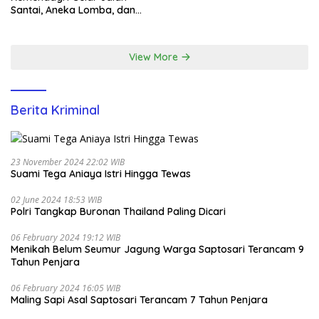
BNPP
Santai, Aneka Lomba, dan
Santunan Yatim di EcoPark
Ancol
View More
Berita Kriminal
23 November 2024 22:02 WIB
Suami Tega Aniaya Istri Hingga Tewas
02 June 2024 18:53 WIB
Polri Tangkap Buronan Thailand Paling Dicari
06 February 2024 19:12 WIB
Menikah Belum Seumur Jagung Warga Saptosari Terancam 9
Tahun Penjara
06 February 2024 16:05 WIB
Maling Sapi Asal Saptosari Terancam 7 Tahun Penjara