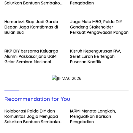
Salurkan Bantuan Sembako,
Pengabdian
Wujud Nyata Kepedulian
Melalui Dunia Digital
Humoriezt Siap Jadi Garda
Jaga Mutu MBG, Polda DIY
Depan Jaga Kamtibmas di
Gandeng Stakeholder
Bulan Suci
Perkuat Pengawasan Pangan
RKP DIY bersama Keluarga
Kisruh Kepengurusan RW,
Alumni Paskasarjana UGM
Seret Lurah ke Tengah
Gelar Seminar Nasional
Pusaran Konflik
untuk Generasi Muda
Recommendation for You
Kolaborasi Polda DIY dan
IARMI Menata Langkah,
Komunitas Jogja Menyapa
Menguatkan Barisan
Salurkan Bantuan Sembako,
Pengabdian
Wujud Nyata Kepedulian
Melalui Dunia Digital