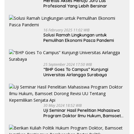
Meretas Akses Menuju Juru Las
Profesional Yang Lebih Bersinar
16 February 2025 11:02 WIB
Solusi Ramah Lingkungan untuk
Pemulihan Ekonomi Pasca Pandemi
25 September 2024 17:50 WIB
“BHP Goes To Campus” Kunjungi
Universitas Airlangga Surabaya
30 May 2024 18:52 WIB
Uji Seminar Hasil Penelitian Mahasiswa
Program Doktor Ilmu Hukum, Bamsoet
Dorong Revisi UU Tentang Kepemilikan
Senjata Api