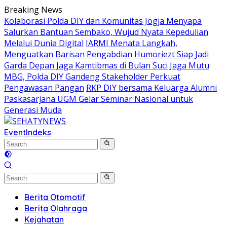
Skip
Breaking News
to
Kolaborasi Polda DIY dan Komunitas Jogja Menyapa
content
Salurkan Bantuan Sembako, Wujud Nyata Kepedulian
Melalui Dunia Digital
IARMI Menata Langkah,
Menguatkan Barisan Pengabdian
Humoriezt Siap Jadi
Garda Depan Jaga Kamtibmas di Bulan Suci
Jaga Mutu
MBG, Polda DIY Gandeng Stakeholder Perkuat
Pengawasan Pangan
RKP DIY bersama Keluarga Alumni
Paskasarjana UGM Gelar Seminar Nasional untuk
Generasi Muda
Event
Indeks
Berita Otomotif
Berita Olahraga
Kejahatan