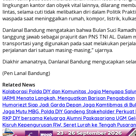
lingkungan kantor dan obyek vital lainnya, dilarang memb
lintas, selama cuti tidak melibatkan diri dalam Politik Pr
waspada saat meninggalkan rumah, kompor, listrik, kulkas
Danlanal Bandung mengatakan bahwa Bulan Suci Ramadhan 
tanggung jawab sebagai prajurit dan PNS TNI AL. Dalam m
transportasi yang digunakan pada saat melakukan perjala
perjalanan dari satuan masing-masing,” ujarnya.
Diakhir amanatnya, Danlanal Bandung mengucapkan selamat
(Pen Lanal Bandung)
Related News
Kolaborasi Polda DIY dan Komunitas Jogja Menyapa Salur
IARMI Menata Langkah, Menguatkan Barisan Pengabdian
Humoriezt Siap Jadi Garda Depan Jaga Kamtibmas di Bul
Jaga Mutu MBG, Polda DIY Gandeng Stakeholder Perkua
RKP DIY bersama Keluarga Alumni Paskasarjana UGM Gel
Kisruh Kepengurusan RW, Seret Lurah ke Tengah Pusaran 