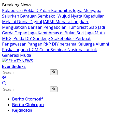
Skip
Breaking News
to
Kolaborasi Polda DIY dan Komunitas Jogja Menyapa
content
Salurkan Bantuan Sembako, Wujud Nyata Kepedulian
Melalui Dunia Digital
IARMI Menata Langkah,
Menguatkan Barisan Pengabdian
Humoriezt Siap Jadi
Garda Depan Jaga Kamtibmas di Bulan Suci
Jaga Mutu
MBG, Polda DIY Gandeng Stakeholder Perkuat
Pengawasan Pangan
RKP DIY bersama Keluarga Alumni
Paskasarjana UGM Gelar Seminar Nasional untuk
Generasi Muda
Event
Indeks
Berita Otomotif
Berita Olahraga
Kejahatan