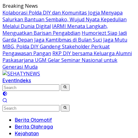
Skip
Breaking News
to
Kolaborasi Polda DIY dan Komunitas Jogja Menyapa
content
Salurkan Bantuan Sembako, Wujud Nyata Kepedulian
Melalui Dunia Digital
IARMI Menata Langkah,
Menguatkan Barisan Pengabdian
Humoriezt Siap Jadi
Garda Depan Jaga Kamtibmas di Bulan Suci
Jaga Mutu
MBG, Polda DIY Gandeng Stakeholder Perkuat
Pengawasan Pangan
RKP DIY bersama Keluarga Alumni
Paskasarjana UGM Gelar Seminar Nasional untuk
Generasi Muda
Event
Indeks
Berita Otomotif
Berita Olahraga
Kejahatan