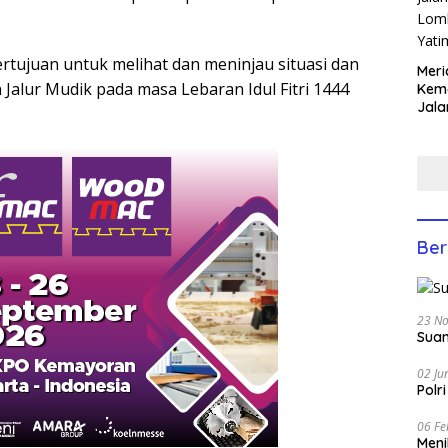
ertujuan untuk melihat dan meninjau situasi dan
Meri
Jalur Mudik pada masa Lebaran Idul Fitri 1444
Keme
Jala
Lom
Yati
Anco
Ber
23 N
Suam
02 Ju
Polr
06 Fe
Men