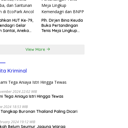
ahkan HUT Ke-79,
Plh. Dirjen Bina Keuda
ndagri Gelar
Buka Pertandingan
n Santai, Aneka
Tenis Meja Lingkup
ba, dan Santunan
Kemendagri dan BNPP
m di EcoPark
l
View More
ita Kriminal
ovember 2024 22:02 WIB
i Tega Aniaya Istri Hingga Tewas
ne 2024 18:53 WIB
i Tangkap Buronan Thailand Paling Dicari
bruary 2024 19:12 WIB
ikah Belum Seumur Jagung Warga