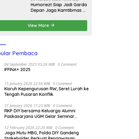
Humoriezt Siap Jadi Garda
Depan Jaga Kamtibmas di
Bulan Suci
View More
ular Pembaca
04 September 2025 05:26 WIB
0 Comment
IFFINA+ 2025
15 January 2026 22:56 WIB
0 Comment
Kisruh Kepengurusan RW, Seret Lurah ke
Tengah Pusaran Konflik
31 January 2026 17:23 WIB
0 Comment
RKP DIY bersama Keluarga Alumni
Paskasarjana UGM Gelar Seminar
Nasional untuk Generasi Muda
12 February 2026 22:20 WIB
0 Comment
Jaga Mutu MBG, Polda DIY Gandeng
Stakeholder Perkuat Pengawasan