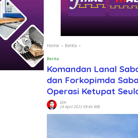
Home
Berita
Berita
Komandan Lanal Saba
dan Forkopimda Saba
Operasi Ketupat Seu
SEN
24 April 2023 09:46 WIB