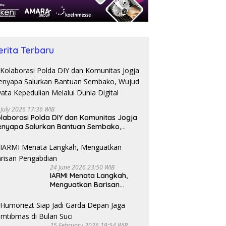
erita Terbaru
 July 2026 17:36 WIB
laborasi Polda DIY dan Komunitas Jogja
nyapa Salurkan Bantuan Sembako,
jud Nyata Kepedulian Melalui Dunia
gital
24 June 2026 23:50 WIB
IARMI Menata Langkah,
Menguatkan Barisan
Pengabdian
25 February 2026 19:54 WIB