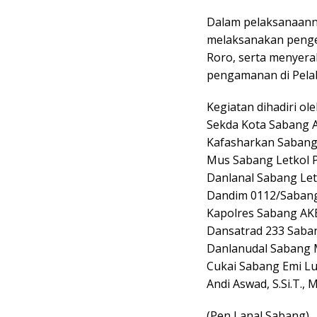
Dalam pelaksanaann
melaksanakan pengec
Roro, serta menyer
pengamanan di Pela
Kegiatan dihadiri ole
Sekda Kota Sabang A
Kafasharkan Sabang,
Mus Sabang Letkol Pnb
Danlanal Sabang Letk
Dandim 0112/Sabang 
Kapolres Sabang AKBP
Dansatrad 233 Sabang
Danlanudal Sabang M
Cukai Sabang Emi Lud
Andi Aswad, S.Si.T., 
(Pen Lanal Sabang)