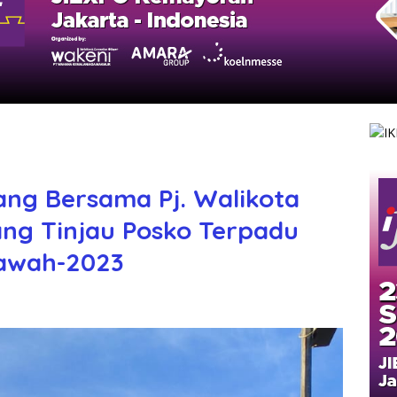
ng Bersama Pj. Walikota
ng Tinjau Posko Terpadu
lawah-2023