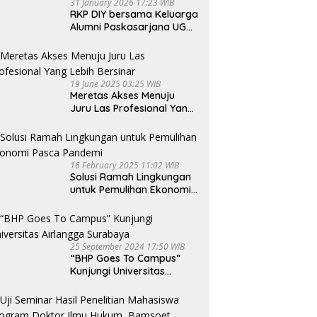
31 January 2026 17:23 WIB
RKP DIY bersama Keluarga
Alumni Paskasarjana UGM
Gelar Seminar Nasional
untuk Generasi Muda
19 June 2025 03:25 WIB
Meretas Akses Menuju
Juru Las Profesional Yang
Lebih Bersinar
16 February 2025 11:02 WIB
Solusi Ramah Lingkungan
untuk Pemulihan Ekonomi
Pasca Pandemi
25 September 2024 17:50 WIB
“BHP Goes To Campus”
Kunjungi Universitas
Airlangga Surabaya