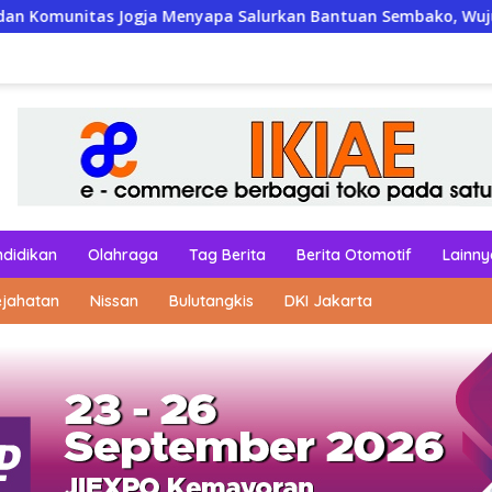
nyapa Salurkan Bantuan Sembako, Wujud Nyata Kepedulian Mela
ndidikan
Olahraga
Tag Berita
Berita Otomotif
Lainny
ejahatan
Nissan
Bulutangkis
DKI Jakarta