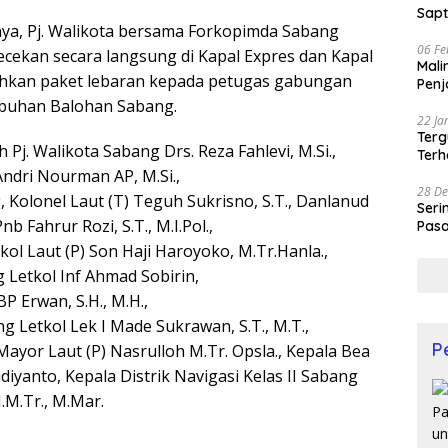
Sapt
ya, Pj. Walikota bersama Forkopimda Sabang
06 Fe
ekan secara langsung di Kapal Expres dan Kapal
Mali
ahkan paket lebaran kepada petugas gabungan
Penj
buhan Balohan Sabang.
22 Ja
Terg
h Pj. Walikota Sabang Drs. Reza Fahlevi, M.Si.,
Terh
ndri Nourman AP, M.Si.,
28 De
 Kolonel Laut (T) Teguh Sukrisno, S.T., Danlanud
Seri
 Fahrur Rozi, S.T., M.I.Pol.,
Pasa
Prof
ol Laut (P) Son Haji Haroyoko, M.Tr.Hanla.,
Letkol Inf Ahmad Sobirin,
 Erwan, S.H., M.H.,
 Letkol Lek I Made Sukrawan, S.T., M.T.,
P
ayor Laut (P) Nasrulloh M.Tr. Opsla., Kepala Bea
iyanto, Kepala Distrik Navigasi Kelas II Sabang
M.M.Tr., M.Mar.