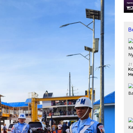
B
21
Ko
Me
Wu
Di