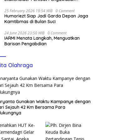
Pangan
25 February 2026 19:54 WIB
0 Comment
Humoriezt Siap Jadi Garda Depan Jaga
Kamtibmas di Bulan Suci
24 June 2026 23:50 WIB
0 Comment
IARMI Menata Langkah, Menguatkan
Barisan Pengabdian
ita Olahraga
aryanta Gunakan Waktu Kampanye dengan
ari Sejauh 42 Km Bersama Para
dukungnya