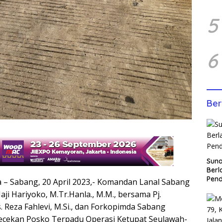
5
6
Ber
Sun
Berl
Pen
a – Sabang, 20 April 2023,- Komandan Lanal Sabang
aji Hariyoko, M.Tr.Hanla., M.M., bersama Pj.
 Reza Fahlevi, M.Si., dan Forkopimda Sabang
cekan Posko Terpadu Operasi Ketupat Seulawah-