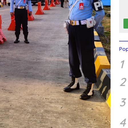
Pop
1
2
3
4