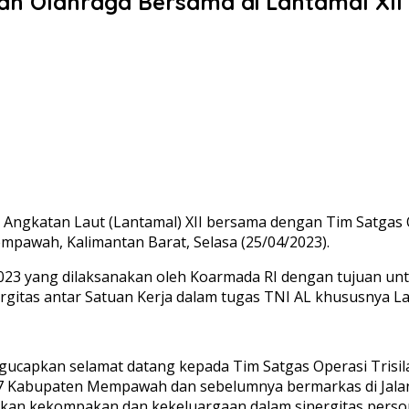
kan Olahraga Bersama di Lantamal XII
 Angkatan Laut (Lantamal) XII bersama dengan Tim Satgas O
mpawah, Kalimantan Barat, Selasa (25/04/2023).
023 yang dilaksanakan oleh Koarmada RI dengan tujuan unt
gitas antar Satuan Kerja dalam tugas TNI AL khususnya La
capkan selamat datang kepada Tim Satgas Operasi Trisila 2
 17 Kabupaten Mempawah dan sebelumnya bermarkas di Jala
tkan kekompakan dan kekeluargaan dalam sinergitas perso