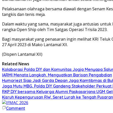
Pelaksanaan olahraga bersama diawali dengan Senam Keseg
tangkis dan tenis meja.
Dalam waktu yang sama, masyarakat juga antusias untuk b
rangka Open Ship oleh Tim Satgas Operasi Trisila 2023.
Bagi masyarakat yang penasaran ingin melihat KRI Teluk C
27 April 2023 di Mako Lantamal XII.
(Dispen Lantamal XII)
Related News
Kolaborasi Polda DIY dan Komunitas Jogja Menyapa Salur
IARMI Menata Langkah, Menguatkan Barisan Pengabdian
Humoriezt Siap Jadi Garda Depan Jaga Kamtibmas di Bul
Jaga Mutu MBG, Polda DIY Gandeng Stakeholder Perkua
RKP DIY bersama Keluarga Alumni Paskasarjana UGM Gel
Kisruh Kepengurusan RW, Seret Lurah ke Tengah Pusaran 
Comment