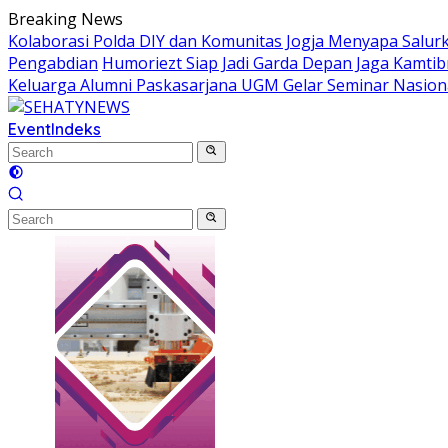
Skip
Breaking News
to
Kolaborasi Polda DIY dan Komunitas Jogja Menyapa Salur
content
Pengabdian
Humoriezt Siap Jadi Garda Depan Jaga Kamtib
Keluarga Alumni Paskasarjana UGM Gelar Seminar Nasion
Event
Indeks