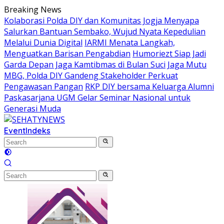
Skip
Breaking News
to
Kolaborasi Polda DIY dan Komunitas Jogja Menyapa
content
Salurkan Bantuan Sembako, Wujud Nyata Kepedulian
Melalui Dunia Digital
IARMI Menata Langkah,
Menguatkan Barisan Pengabdian
Humoriezt Siap Jadi
Garda Depan Jaga Kamtibmas di Bulan Suci
Jaga Mutu
MBG, Polda DIY Gandeng Stakeholder Perkuat
Pengawasan Pangan
RKP DIY bersama Keluarga Alumni
Paskasarjana UGM Gelar Seminar Nasional untuk
Generasi Muda
Event
Indeks