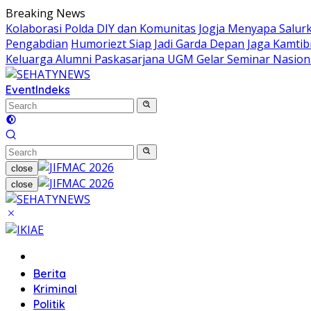
Skip
Breaking News
to
Kolaborasi Polda DIY dan Komunitas Jogja Menyapa Salur
content
Pengabdian
Humoriezt Siap Jadi Garda Depan Jaga Kamtib
Keluarga Alumni Paskasarjana UGM Gelar Seminar Nasion
Event
Indeks
close
close
Home
Berita
Kriminal
Politik