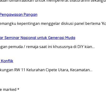
dan dimanfaatkan untuk mempererat silaturahmi sekaligu
t Pengawasan Pangan
pemangku kepentingan menggelar diskusi panel bertema ‘K
ar Seminar Nasional untuk Generasi Muda
an pemuda / remaja saat ini khususnya di DIY kian…
Konflik
ingkungan RW 11 Kelurahan Cipete Utara, Kecamatan…
are marked
*