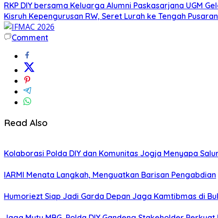
RKP DIY bersama Keluarga Alumni Paskasarjana UGM Gel
Kisruh Kepengurusan RW, Seret Lurah ke Tengah Pusaran 
Comment
Read Also
Kolaborasi Polda DIY dan Komunitas Jogja Menyapa Salur
IARMI Menata Langkah, Menguatkan Barisan Pengabdian
Humoriezt Siap Jadi Garda Depan Jaga Kamtibmas di Bul
Jaga Mutu MBG, Polda DIY Gandeng Stakeholder Perkua