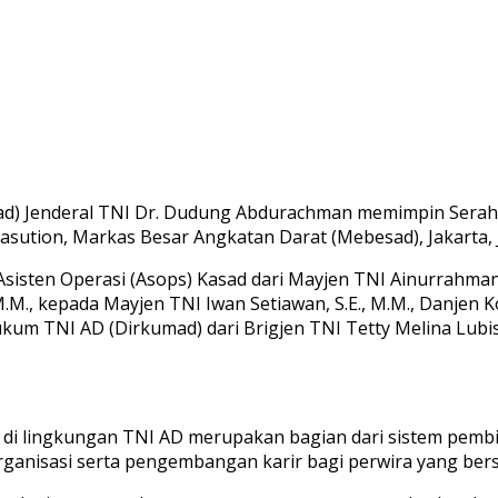
ad) Jenderal TNI Dr. Dudung Abdurachman memimpin Serah Te
asution, Markas Besar Angkatan Darat (Mebesad), Jakarta, 
 Asisten Operasi (Asops) Kasad dari Mayjen TNI Ainurrahma
M.M., kepada Mayjen TNI Iwan Setiawan, S.E., M.M., Danjen K
Hukum TNI AD (Dirkumad) dari Brigjen TNI Tetty Melina Lubis
di lingkungan TNI AD merupakan bagian dari sistem pemb
organisasi serta pengembangan karir bagi perwira yang ber