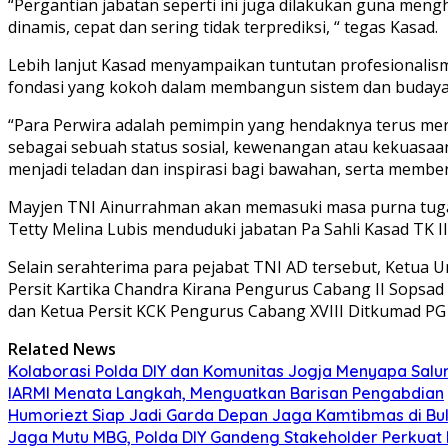
“Pergantian jabatan seperti ini juga dilakukan guna men
dinamis, cepat dan sering tidak terprediksi, “ tegas Kasad.
Lebih lanjut Kasad menyampaikan tuntutan profesionalisme
fondasi yang kokoh dalam membangun sistem dan budaya t
“Para Perwira adalah pemimpin yang hendaknya terus m
sebagai sebuah status sosial, kewenangan atau kekuasaan
menjadi teladan dan inspirasi bagi bawahan, serta member
Mayjen TNI Ainurrahman akan memasuki masa purna tugas
Tetty Melina Lubis menduduki jabatan Pa Sahli Kasad TK II
Selain serahterima para pejabat TNI AD tersebut, Ketua
Persit Kartika Chandra Kirana Pengurus Cabang II Sopsa
dan Ketua Persit KCK Pengurus Cabang XVIII Ditkumad PG
Related News
Kolaborasi Polda DIY dan Komunitas Jogja Menyapa Salur
IARMI Menata Langkah, Menguatkan Barisan Pengabdian
Humoriezt Siap Jadi Garda Depan Jaga Kamtibmas di Bul
Jaga Mutu MBG, Polda DIY Gandeng Stakeholder Perkua