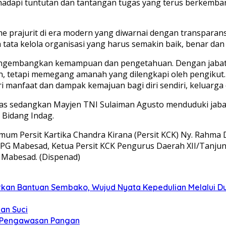
ghadapi tuntutan dan tantangan tugas yang terus berkemba
 prajurit di era modern yang diwarnai dengan transparansi 
ata kelola organisasi yang harus semakin baik, benar dan
engembangkan kemampuan dan pengetahuan. Dengan jabatan
, tetapi memegang amanah yang dilengkapi oleh pengikut. 
i manfaat dan dampak kemajuan bagi diri sendiri, keluarga 
 sedangkan Mayjen TNI Sulaiman Agusto menduduki jabatan
 Bidang Indag.
 Umum Persit Kartika Chandra Kirana (Persit KCK) Ny. Rah
d PG Mabesad, Ketua Persit KCK Pengurus Daerah XII/Tanj
 Mabesad. (Dispenad)
kan Bantuan Sembako, Wujud Nyata Kepedulian Melalui Dun
an Suci
t Pengawasan Pangan