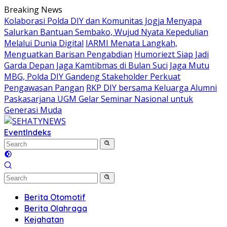
Skip
Breaking News
to
Kolaborasi Polda DIY dan Komunitas Jogja Menyapa
content
Salurkan Bantuan Sembako, Wujud Nyata Kepedulian
Melalui Dunia Digital
IARMI Menata Langkah,
Menguatkan Barisan Pengabdian
Humoriezt Siap Jadi
Garda Depan Jaga Kamtibmas di Bulan Suci
Jaga Mutu
MBG, Polda DIY Gandeng Stakeholder Perkuat
Pengawasan Pangan
RKP DIY bersama Keluarga Alumni
Paskasarjana UGM Gelar Seminar Nasional untuk
Generasi Muda
Event
Indeks
Berita Otomotif
Berita Olahraga
Kejahatan