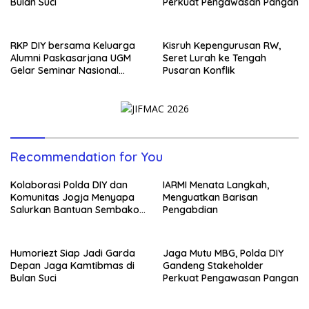
Bulan Suci
Perkuat Pengawasan Pangan
RKP DIY bersama Keluarga
Kisruh Kepengurusan RW,
Alumni Paskasarjana UGM
Seret Lurah ke Tengah
Gelar Seminar Nasional
Pusaran Konflik
untuk Generasi Muda
Recommendation for You
Kolaborasi Polda DIY dan
IARMI Menata Langkah,
Komunitas Jogja Menyapa
Menguatkan Barisan
Salurkan Bantuan Sembako,
Pengabdian
Wujud Nyata Kepedulian
Melalui Dunia Digital
Humoriezt Siap Jadi Garda
Jaga Mutu MBG, Polda DIY
Depan Jaga Kamtibmas di
Gandeng Stakeholder
Bulan Suci
Perkuat Pengawasan Pangan