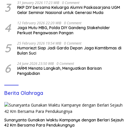
3
31 January 2026 17:23 WIB
0 Comment
RKP DIY bersama Keluarga Alumni Paskasarjana UGM
Gelar Seminar Nasional untuk Generasi Muda
4
12 February 2026 22:20 WIB
0 Comment
Jaga Mutu MBG, Polda DIY Gandeng Stakeholder
Perkuat Pengawasan Pangan
5
25 February 2026 19:54 WIB
0 Comment
Humoriezt Siap Jadi Garda Depan Jaga Kamtibmas di
Bulan Suci
6
24 June 2026 23:50 WIB
0 Comment
IARMI Menata Langkah, Menguatkan Barisan
Pengabdian
Berita Olahraga
Sunaryanta Gunakan Waktu Kampanye dengan Berlari Sejauh
42 Km Bersama Para Pendukungnya