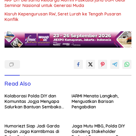
RKP DIY bersama Keluarga Alumni Paskasarjana UGM Gelar
Seminar Nasional untuk Generasi Muda
Kisruh Kepengurusan RW, Seret Lurah ke Tengah Pusaran
Konflik
Read Also
Kolaborasi Polda DIY dan
IARMI Menata Langkah,
Komunitas Jogja Menyapa
Menguatkan Barisan
Salurkan Bantuan Sembako,
Pengabdian
Wujud Nyata Kepedulian
Melalui Dunia Digital
Humoriezt Siap Jadi Garda
Jaga Mutu MBG, Polda DIY
Depan Jaga Kamtibmas di
Gandeng Stakeholder