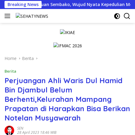
Skip
an Bantuan Sembako, Wujud Nyata Kepedulian Melalui Dunia Dig
Breaking News
to
content
Home
Berita
Berita
Perjuangan Ahli Waris Dul Hamid
Bin Djambul Belum
Berhenti,Kelurahan Mampang
Prapatan di Harapkan Bisa Berikan
Notelan Musyawarah
SEN
28 April 2023 18:46 WIB